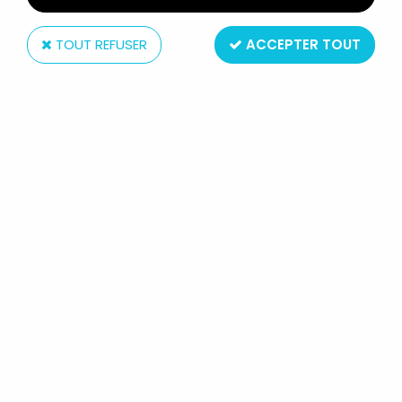
TOUT REFUSER
ACCEPTER TOUT
Hasbro
MARVEL LEGENDS - SHE-HULK
(IRON MAN 1994 ANIMATED SERIES)