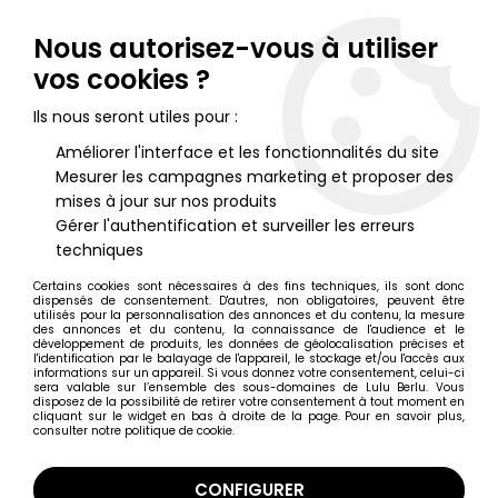
Lulu Berlu, la référence dans l'univers du jouet vintage en
France - Vente à l'international
Nous autorisez-vous à utiliser
vos cookies ?
0
Ils nous seront utiles pour :
Améliorer l'interface et les fonctionnalités du site
Mesurer les campagnes marketing et proposer des
Accueil
>
Marvel Super Héros
>
Marvel Legends
>
Marvel
Legends - She-Hulk (Iron Man 1994 Animated Series) - Série
mises à jour sur nos produits
Hasbro
Gérer l'authentification et surveiller les erreurs
techniques
Certains cookies sont nécessaires à des fins techniques, ils sont donc
dispensés de consentement. D'autres, non obligatoires, peuvent être
utilisés pour la personnalisation des annonces et du contenu, la mesure
des annonces et du contenu, la connaissance de l'audience et le
développement de produits, les données de géolocalisation précises et
l'identification par le balayage de l'appareil, le stockage et/ou l'accès aux
informations sur un appareil. Si vous donnez votre consentement, celui-ci
sera valable sur l’ensemble des sous-domaines de Lulu Berlu. Vous
disposez de la possibilité de retirer votre consentement à tout moment en
cliquant sur le widget en bas à droite de la page. Pour en savoir plus,
consulter notre politique de cookie.
CONFIGURER