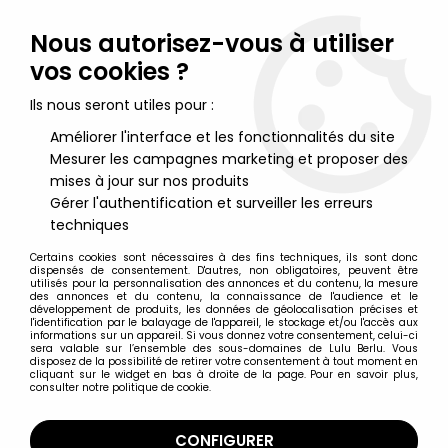
Lulu Berlu, la référence dans l'univers du jouet vintage en
France - Vente à l'international
Nous autorisez-vous à utiliser
vos cookies ?
0
Ils nous seront utiles pour :
Améliorer l'interface et les fonctionnalités du site
Mesurer les campagnes marketing et proposer des
Accueil
>
Marvel Super Héros
>
Marvel Legends
>
Marvel
Legends - Thing (Fantastic Four) - Série Hasbro
mises à jour sur nos produits
Gérer l'authentification et surveiller les erreurs
techniques
Certains cookies sont nécessaires à des fins techniques, ils sont donc
dispensés de consentement. D'autres, non obligatoires, peuvent être
utilisés pour la personnalisation des annonces et du contenu, la mesure
des annonces et du contenu, la connaissance de l'audience et le
développement de produits, les données de géolocalisation précises et
l'identification par le balayage de l'appareil, le stockage et/ou l'accès aux
informations sur un appareil. Si vous donnez votre consentement, celui-ci
sera valable sur l’ensemble des sous-domaines de Lulu Berlu. Vous
disposez de la possibilité de retirer votre consentement à tout moment en
cliquant sur le widget en bas à droite de la page. Pour en savoir plus,
consulter notre politique de cookie.
CONFIGURER