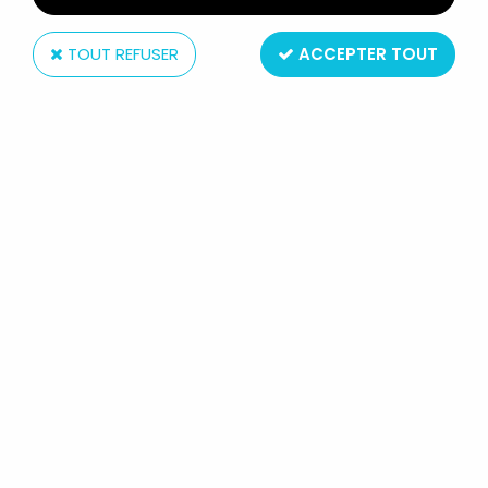
TOUT REFUSER
ACCEPTER TOUT
Hasbro
MARVEL LEGENDS - THING
(FANTASTIC FOUR) - SÉRIE HASBRO