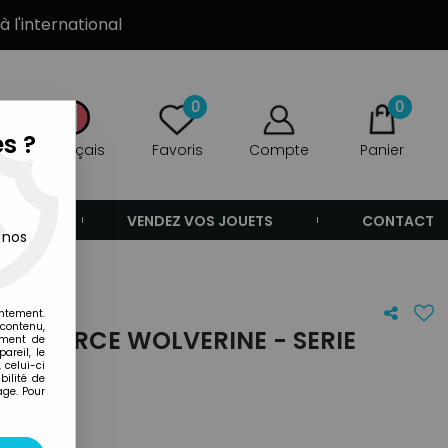
à l'international
0
0
s ?
Français
Favoris
Compte
Panier
ANDE
VENDEZ VOS JOUETS
CONTACT
 nos
entement.
 contenu,
 X-FORCE WOLVERINE - SERIE
ement de
areil, le
KEY)
 celui-ci
ilité de
age. Pour