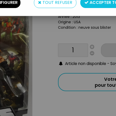
Type : Figurine Articulée
FIGURER
TOUT REFUSER
ACCEPTER T
Taille : 16 cm
Matière : Plastique
Année : 2013
Origine : USA
Condition : neuve sous blister
Article non disponible - S
Votr
pour to