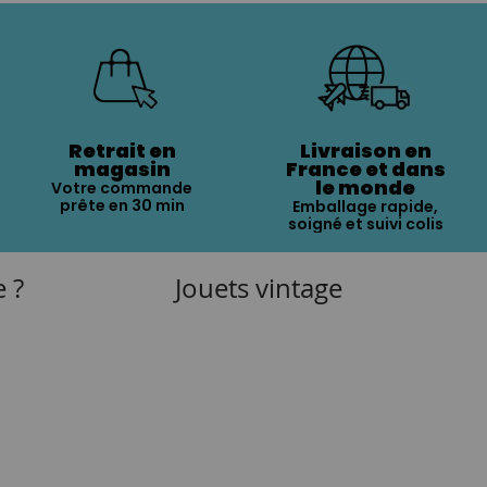
Retrait en
Livraison en
magasin
France et dans
le monde
Votre commande
prête en 30 min
Emballage rapide,
soigné et suivi colis
e ?
Jouets vintage