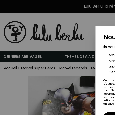
Lulu Berlu, la r
Nou
Ils nou
Amé
DERNIERS ARRIVAGES
THÈMES DE A À Z
Mes
pro
Accueil
>
Marvel Super Héros
>
Marvel Legends
>
Marvel Legen
Gér
Certains
D'autres
la mesu
produits
stockage
sera va
retirer 
en savoir