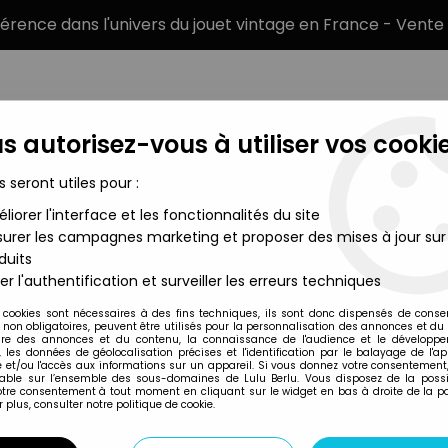
éférence dans l'univers du jouet vintage en France - Vente 
s autorisez-vous à utiliser vos cookie
s seront utiles pour :
liorer l'interface et les fonctionnalités du site
MARQUES
TYPE DE PRODUIT
PRÉCOMM
urer les campagnes marketing et proposer des mises à jour sur
duits
ds - X-Force Wolverine - Serie Hasbro (Hit Monkey)
er l'authentification et surveiller les erreurs techniques
Hasbro
 cookies sont nécessaires à des fins techniques, ils sont donc dispensés de cons
, non obligatoires, peuvent être utilisés pour la personnalisation des annonces et du
MARVEL LEGENDS -
re des annonces et du contenu, la connaissance de l'audience et le développ
, les données de géolocalisation précises et l'identification par le balayage de l'app
HASBRO (HIT MON
 et/ou l'accès aux informations sur un appareil. Si vous donnez votre consentement,
lable sur l’ensemble des sous-domaines de Lulu Berlu. Vous disposez de la possib
votre consentement à tout moment en cliquant sur le widget en bas à droite de la p
 plus, consulter notre politique de cookie.
Réf. :
REF40243