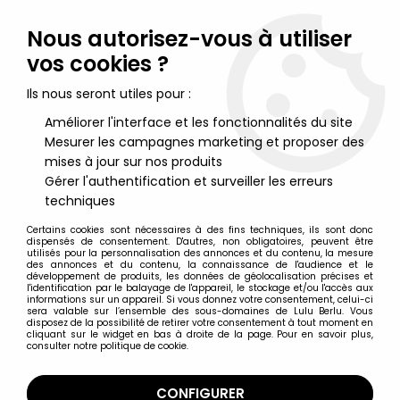
Lulu Berlu, la référence dans l'univers du jouet vintage en
France - Vente à l'international
Nous autorisez-vous à utiliser
vos cookies ?
0
Ils nous seront utiles pour :
Améliorer l'interface et les fonctionnalités du site
Mesurer les campagnes marketing et proposer des
Accueil
>
Marvel Super Héros
>
Marvel Select
>
Marvel Select
Action Figure - Captain America (Classic)
mises à jour sur nos produits
Gérer l'authentification et surveiller les erreurs
techniques
Certains cookies sont nécessaires à des fins techniques, ils sont donc
dispensés de consentement. D'autres, non obligatoires, peuvent être
utilisés pour la personnalisation des annonces et du contenu, la mesure
des annonces et du contenu, la connaissance de l'audience et le
développement de produits, les données de géolocalisation précises et
l'identification par le balayage de l'appareil, le stockage et/ou l'accès aux
informations sur un appareil. Si vous donnez votre consentement, celui-ci
sera valable sur l’ensemble des sous-domaines de Lulu Berlu. Vous
disposez de la possibilité de retirer votre consentement à tout moment en
cliquant sur le widget en bas à droite de la page. Pour en savoir plus,
consulter notre politique de cookie.
CONFIGURER