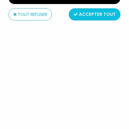
TOUT REFUSER
ACCEPTER TOUT
Diamond Select
MARVEL SELECT ACTION FIGURE -
CAPTAIN AMERICA (CLASSIC)