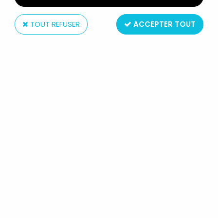
TOUT REFUSER
ACCEPTER TOUT
Diamond Select
MARVEL SELECT ACTION FIGURE -
GHOST RIDER