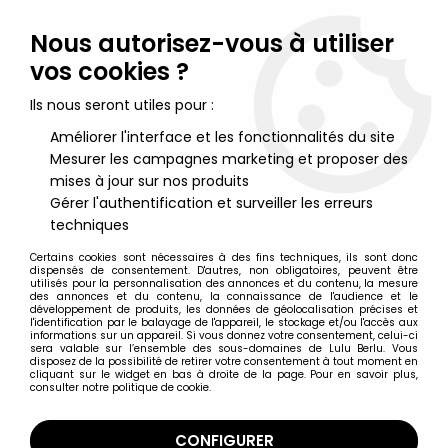
Lulu Berlu, la référence dans l'univers du jouet vintage en
France - Vente à l'international
Nous autorisez-vous à utiliser
vos cookies ?
0
Ils nous seront utiles pour :
Améliorer l'interface et les fonctionnalités du site
Mesurer les campagnes marketing et proposer des
Accueil
>
Marvel Super Héros
>
Marvel Select
>
Marvel Select
Action Figure - Ghost Rider
mises à jour sur nos produits
Gérer l'authentification et surveiller les erreurs
techniques
Certains cookies sont nécessaires à des fins techniques, ils sont donc
dispensés de consentement. D'autres, non obligatoires, peuvent être
utilisés pour la personnalisation des annonces et du contenu, la mesure
des annonces et du contenu, la connaissance de l'audience et le
développement de produits, les données de géolocalisation précises et
l'identification par le balayage de l'appareil, le stockage et/ou l'accès aux
informations sur un appareil. Si vous donnez votre consentement, celui-ci
sera valable sur l’ensemble des sous-domaines de Lulu Berlu. Vous
disposez de la possibilité de retirer votre consentement à tout moment en
cliquant sur le widget en bas à droite de la page. Pour en savoir plus,
consulter notre politique de cookie.
CONFIGURER