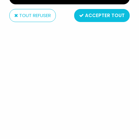
TOUT REFUSER
ACCEPTER TOUT
Diamond Select
MARVEL SELECT ACTION FIGURE -
IMMORTAL HULK