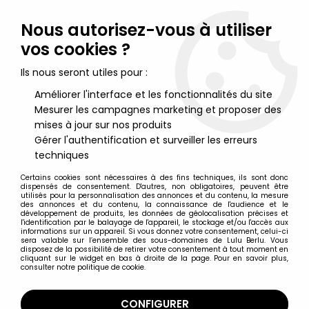
Lulu Berlu, la référence dans l'univers du jouet vintage en
France - Vente à l'international
Nous autorisez-vous à utiliser
vos cookies ?
0
Ils nous seront utiles pour :
Améliorer l'interface et les fonctionnalités du site
Mesurer les campagnes marketing et proposer des
Accueil
>
Marvel Super Héros
>
Marvel Select
>
Marvel Select
Action Figure - Immortal Hulk
mises à jour sur nos produits
Gérer l'authentification et surveiller les erreurs
techniques
Certains cookies sont nécessaires à des fins techniques, ils sont donc
dispensés de consentement. D'autres, non obligatoires, peuvent être
utilisés pour la personnalisation des annonces et du contenu, la mesure
des annonces et du contenu, la connaissance de l'audience et le
développement de produits, les données de géolocalisation précises et
l'identification par le balayage de l'appareil, le stockage et/ou l'accès aux
informations sur un appareil. Si vous donnez votre consentement, celui-ci
sera valable sur l’ensemble des sous-domaines de Lulu Berlu. Vous
disposez de la possibilité de retirer votre consentement à tout moment en
cliquant sur le widget en bas à droite de la page. Pour en savoir plus,
consulter notre politique de cookie.
CONFIGURER