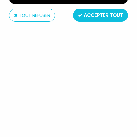
TOUT REFUSER
ACCEPTER TOUT
Diamond Select
MARVEL SELECT ACTION FIGURE -
ULTIMATE WOLVERINE
Réf. :
REF75
Type : Figurine Articulée
Taille : 18 cm
Matière : Plastique