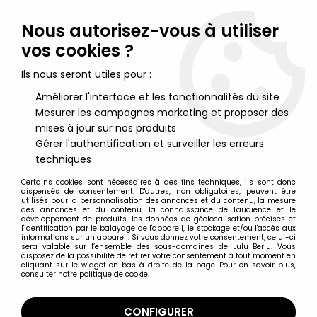
Lulu Berlu, la référence dans l'univers du jouet vintage en
France - Vente à l'international
Nous autorisez-vous à utiliser
vos cookies ?
0
Ils nous seront utiles pour :
Améliorer l'interface et les fonctionnalités du site
Mesurer les campagnes marketing et proposer des
Accueil
>
Marvel Super Héros
>
Marvel Select
>
Marvel Select
Action Figure - Ultimate Wolverine
mises à jour sur nos produits
Gérer l'authentification et surveiller les erreurs
techniques
Certains cookies sont nécessaires à des fins techniques, ils sont donc
dispensés de consentement. D'autres, non obligatoires, peuvent être
utilisés pour la personnalisation des annonces et du contenu, la mesure
des annonces et du contenu, la connaissance de l'audience et le
développement de produits, les données de géolocalisation précises et
l'identification par le balayage de l'appareil, le stockage et/ou l'accès aux
informations sur un appareil. Si vous donnez votre consentement, celui-ci
sera valable sur l’ensemble des sous-domaines de Lulu Berlu. Vous
disposez de la possibilité de retirer votre consentement à tout moment en
cliquant sur le widget en bas à droite de la page. Pour en savoir plus,
consulter notre politique de cookie.
CONFIGURER