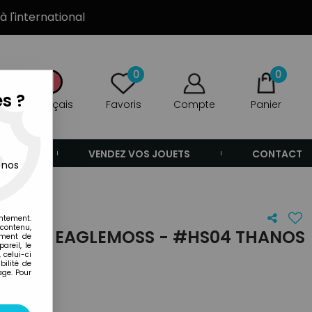
à l'international
0
0
s ?
Français
Favoris
Compte
Panier
ANDE
VENDEZ VOS JOUETS
CONTACT
 nos
entement.
 contenu,
ROES - EAGLEMOSS - #HS04 THANOS
ement de
areil, le
 celui-ci
ilité de
age. Pour