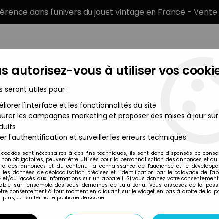
éférence dans l'univers du jouet vintage en France - Vente 
s autorisez-vous à utiliser vos cookie
s seront utiles pour :
liorer l'interface et les fonctionnalités du site
MARQUES
TYPE DE PRODUIT
PRÉCOMM
urer les campagnes marketing et proposer des mises à jour sur
duits
 Eaglemoss
>
Marvel Super Heroes - Eaglemoss - #HS04 Thanos
er l'authentification et surveiller les erreurs techniques
Eaglemoss
 cookies sont nécessaires à des fins techniques, ils sont donc dispensés de cons
, non obligatoires, peuvent être utilisés pour la personnalisation des annonces et du
MARVEL SUPER HE
re des annonces et du contenu, la connaissance de l'audience et le développ
, les données de géolocalisation précises et l'identification par le balayage de l'app
 et/ou l'accès aux informations sur un appareil. Si vous donnez votre consentement,
lable sur l’ensemble des sous-domaines de Lulu Berlu. Vous disposez de la possib
votre consentement à tout moment en cliquant sur le widget en bas à droite de la p
Réf. :
AR0003072
 plus, consulter notre politique de cookie.
Type : figurine
Matière : métal peint