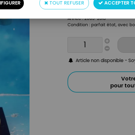
FIGURER
TOUT REFUSER
ACCEPTER T
Taille : environ 9cm
Origine : France
Année : 2005-2013
Condition : parfait état, avec bo
Article non disponible - S
Votr
pour to