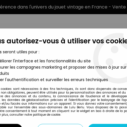
éférence dans l'univers du jouet vintage en France - Vente 
s autorisez-vous à utiliser vos cookie
s seront utiles pour :
liorer l'interface et les fonctionnalités du site
MARQUES
TYPE DE PRODUIT
PRÉCOMM
urer les campagnes marketing et proposer des mises à jour sur
duits
 Eaglemoss
>
Marvel Super Heroes - Eaglemoss - #123 Enchantre
er l'authentification et surveiller les erreurs techniques
Eaglemoss
 cookies sont nécessaires à des fins techniques, ils sont donc dispensés de cons
, non obligatoires, peuvent être utilisés pour la personnalisation des annonces et du
MARVEL SUPER HER
re des annonces et du contenu, la connaissance de l'audience et le développ
, les données de géolocalisation précises et l'identification par le balayage de l'app
ENCHANTRESS (L'
 et/ou l'accès aux informations sur un appareil. Si vous donnez votre consentement,
lable sur l’ensemble des sous-domaines de Lulu Berlu. Vous disposez de la possib
votre consentement à tout moment en cliquant sur le widget en bas à droite de la p
 plus, consulter notre politique de cookie.
Réf. :
AR0005207