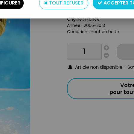
Type : figurine
FIGURER
TOUT REFUSER
ACCEPTER T
Matière : métal peint
Taille : environ 9cm
Origine : France
Année : 2005-2013
Condition : neuf en boite
Article non disponible - S
Votr
pour to