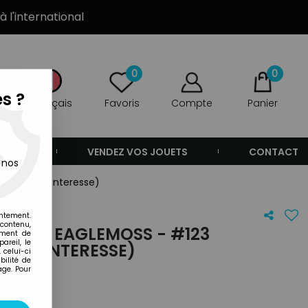
à l'international
0
0
s ?
Français
Favoris
Compte
Panier
ANDE
VENDEZ VOS JOUETS
CONTACT
 nos
ss (L'Enchanteresse)
entement.
 contenu,
OES - EAGLEMOSS - #123
ement de
areil, le
ENCHANTERESSE)
 celui-ci
ilité de
age. Pour