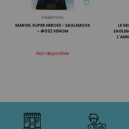
Eaglemoss
MARVEL SUPER HEROES - EAGLEMOSS
LE S
- #032 VENOM
EAGLEM
L'AN
Non disponible