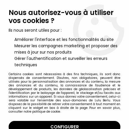
Lulu Berlu, la référence dans l'univers du jouet vintage en
France - Vente à l'international
Nous autorisez-vous à utiliser
vos cookies ?
0
Ils nous seront utiles pour :
Améliorer l'interface et les fonctionnalités du site
Mesurer les campagnes marketing et proposer des
Accueil
>
Marvel Super Héros
>
Marvel Collection Super-Héros Eaglemoss
>
Marvel Super
mises à jour sur nos produits
Heroes - Eaglemoss - #085 Winter Soldier (Le Soldat de l'Hiver)
Gérer l'authentification et surveiller les erreurs
techniques
Certains cookies sont nécessaires à des fins techniques, ils sont donc
dispensés de consentement. D'autres, non obligatoires, peuvent être
utilisés pour la personnalisation des annonces et du contenu, la mesure
des annonces et du contenu, la connaissance de l'audience et le
développement de produits, les données de géolocalisation précises et
l'identification par le balayage de l'appareil, le stockage et/ou l'accès aux
informations sur un appareil. Si vous donnez votre consentement, celui-ci
sera valable sur l’ensemble des sous-domaines de Lulu Berlu. Vous
disposez de la possibilité de retirer votre consentement à tout moment en
cliquant sur le widget en bas à droite de la page. Pour en savoir plus,
consulter notre politique de cookie.
CONFIGURER