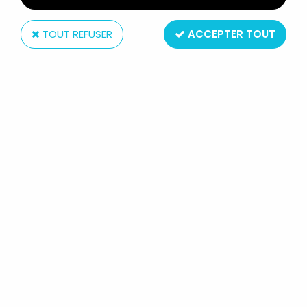
TOUT REFUSER
ACCEPTER TOUT
Eaglemoss
MARVEL SUPER HEROES -
EAGLEMOSS - #085 WINTER
SOLDIER (LE SOLDAT DE L'HIVER)
Réf. :
AR0007011
Type : figurine