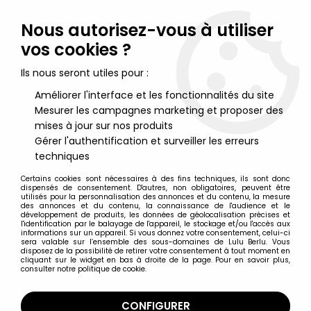
Lulu Berlu, la référence dans l'univers du jouet vintage en
France - Vente à l'international
Nous autorisez-vous à utiliser
vos cookies ?
0
Ils nous seront utiles pour :
Améliorer l'interface et les fonctionnalités du site
Mesurer les campagnes marketing et proposer des
Accueil
>
Marvel Super Héros
>
Marvel Figurines PVC
>
Marvel
Super-Heros - Figurine PVC Comics Spain - Captain America
mises à jour sur nos produits
Gérer l'authentification et surveiller les erreurs
techniques
Certains cookies sont nécessaires à des fins techniques, ils sont donc
dispensés de consentement. D'autres, non obligatoires, peuvent être
utilisés pour la personnalisation des annonces et du contenu, la mesure
des annonces et du contenu, la connaissance de l'audience et le
développement de produits, les données de géolocalisation précises et
l'identification par le balayage de l'appareil, le stockage et/ou l'accès aux
informations sur un appareil. Si vous donnez votre consentement, celui-ci
sera valable sur l’ensemble des sous-domaines de Lulu Berlu. Vous
disposez de la possibilité de retirer votre consentement à tout moment en
cliquant sur le widget en bas à droite de la page. Pour en savoir plus,
consulter notre politique de cookie.
CONFIGURER