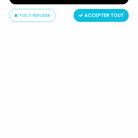
TOUT REFUSER
ACCEPTER TOUT
Comics Spain
MARVEL SUPER-HEROS - FIGURINE
PVC COMICS SPAIN - CAPTAIN
AMERICA