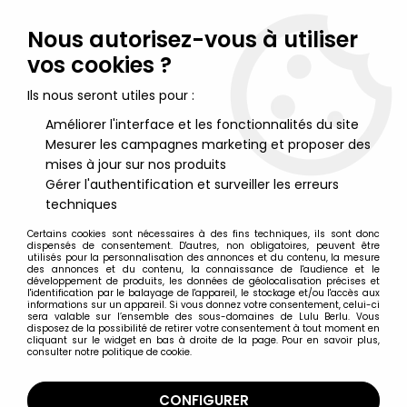
Lulu Berlu, la référence dans l'univers du jouet vintage en
France - Vente à l'international
Nous autorisez-vous à utiliser
vos cookies ?
0
Ils nous seront utiles pour :
Améliorer l'interface et les fonctionnalités du site
Mesurer les campagnes marketing et proposer des
Accueil
>
Marvel Super Héros
>
Marvel Figurines PVC
>
Marvel
Super-Heros - Figurine PVC Comics Spain - Dr. Octopus
mises à jour sur nos produits
Gérer l'authentification et surveiller les erreurs
techniques
Certains cookies sont nécessaires à des fins techniques, ils sont donc
dispensés de consentement. D'autres, non obligatoires, peuvent être
utilisés pour la personnalisation des annonces et du contenu, la mesure
des annonces et du contenu, la connaissance de l'audience et le
développement de produits, les données de géolocalisation précises et
l'identification par le balayage de l'appareil, le stockage et/ou l'accès aux
informations sur un appareil. Si vous donnez votre consentement, celui-ci
sera valable sur l’ensemble des sous-domaines de Lulu Berlu. Vous
disposez de la possibilité de retirer votre consentement à tout moment en
cliquant sur le widget en bas à droite de la page. Pour en savoir plus,
consulter notre politique de cookie.
CONFIGURER