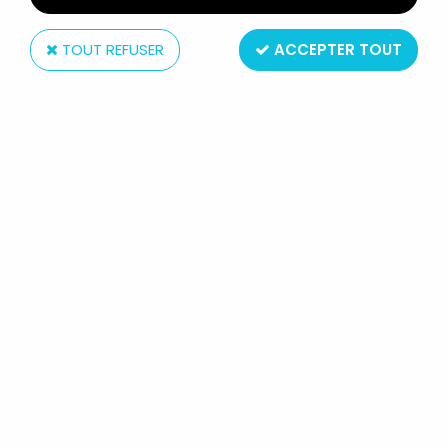
TOUT REFUSER
ACCEPTER TOUT
Comics Spain
MARVEL SUPER-HEROS - FIGURINE
PVC COMICS SPAIN - DR. OCTOPUS