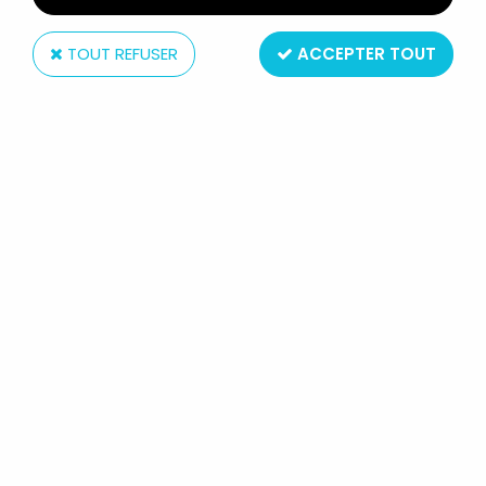
TOUT REFUSER
ACCEPTER TOUT
Hasbro
MARVEL UNIVERSE - INFINITE SERIES
- WONDER MAN
Réf. :
AR0000626
Type : figurine articulée
Matière : plastique
Taille : environ 10cm