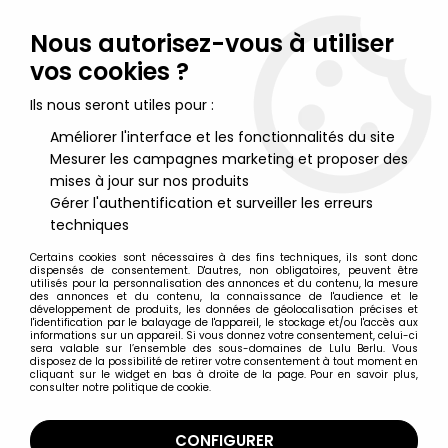
Lulu Berlu, la référence dans l'univers du jouet vintage en
France - Vente à l'international
Nous autorisez-vous à utiliser
vos cookies ?
0
Ils nous seront utiles pour :
Améliorer l'interface et les fonctionnalités du site
Mesurer les campagnes marketing et proposer des
Accueil
>
Marvel Super Héros
>
Marvel Universe 10cm
>
Marvel
Universe - Infinite Series - Wonder Man
mises à jour sur nos produits
Gérer l'authentification et surveiller les erreurs
techniques
Certains cookies sont nécessaires à des fins techniques, ils sont donc
dispensés de consentement. D'autres, non obligatoires, peuvent être
utilisés pour la personnalisation des annonces et du contenu, la mesure
des annonces et du contenu, la connaissance de l'audience et le
développement de produits, les données de géolocalisation précises et
l'identification par le balayage de l'appareil, le stockage et/ou l'accès aux
informations sur un appareil. Si vous donnez votre consentement, celui-ci
sera valable sur l’ensemble des sous-domaines de Lulu Berlu. Vous
disposez de la possibilité de retirer votre consentement à tout moment en
cliquant sur le widget en bas à droite de la page. Pour en savoir plus,
consulter notre politique de cookie.
CONFIGURER