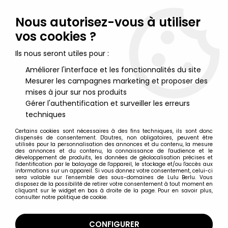
Lulu Berlu, la référence dans l'univers du jouet vintage en
France - Vente à l'international
Nous autorisez-vous à utiliser
vos cookies ?
0
Ils nous seront utiles pour :
Améliorer l'interface et les fonctionnalités du site
Mesurer les campagnes marketing et proposer des
Accueil
>
Petits Soldats
>
Marx Toys - Moyen-Age - Chevalier
Médiéval Piéton #4
mises à jour sur nos produits
Gérer l'authentification et surveiller les erreurs
techniques
Certains cookies sont nécessaires à des fins techniques, ils sont donc
dispensés de consentement. D'autres, non obligatoires, peuvent être
utilisés pour la personnalisation des annonces et du contenu, la mesure
des annonces et du contenu, la connaissance de l'audience et le
développement de produits, les données de géolocalisation précises et
l'identification par le balayage de l'appareil, le stockage et/ou l'accès aux
informations sur un appareil. Si vous donnez votre consentement, celui-ci
sera valable sur l’ensemble des sous-domaines de Lulu Berlu. Vous
disposez de la possibilité de retirer votre consentement à tout moment en
cliquant sur le widget en bas à droite de la page. Pour en savoir plus,
consulter notre politique de cookie.
CONFIGURER