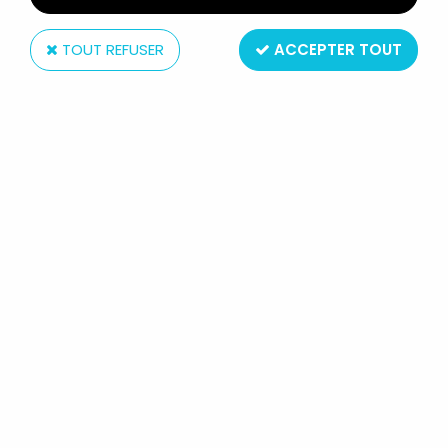
TOUT REFUSER
ACCEPTER TOUT
Marx Toys
MARX TOYS - MOYEN-AGE -
CHEVALIER MÉDIÉVAL PIÉTON #4