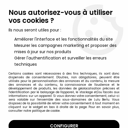
Lulu Berlu, la référence dans l'univers du jouet vintage en
France - Vente à l'international
Nous autorisez-vous à utiliser
vos cookies ?
0
Ils nous seront utiles pour :
Améliorer l'interface et les fonctionnalités du site
Mesurer les campagnes marketing et proposer des
Accueil
>
M.A.S.K.
>
M.A.S.K. Véhicules et accessoires en boite
>
M.A.S.K. - Kenner - Fireforce avec Julio Lopez & Hologramme
mises à jour sur nos produits
(Europe)
Gérer l'authentification et surveiller les erreurs
techniques
Certains cookies sont nécessaires à des fins techniques, ils sont donc
dispensés de consentement. D'autres, non obligatoires, peuvent être
utilisés pour la personnalisation des annonces et du contenu, la mesure
des annonces et du contenu, la connaissance de l'audience et le
développement de produits, les données de géolocalisation précises et
l'identification par le balayage de l'appareil, le stockage et/ou l'accès aux
informations sur un appareil. Si vous donnez votre consentement, celui-ci
sera valable sur l’ensemble des sous-domaines de Lulu Berlu. Vous
disposez de la possibilité de retirer votre consentement à tout moment en
cliquant sur le widget en bas à droite de la page. Pour en savoir plus,
consulter notre politique de cookie.
CONFIGURER