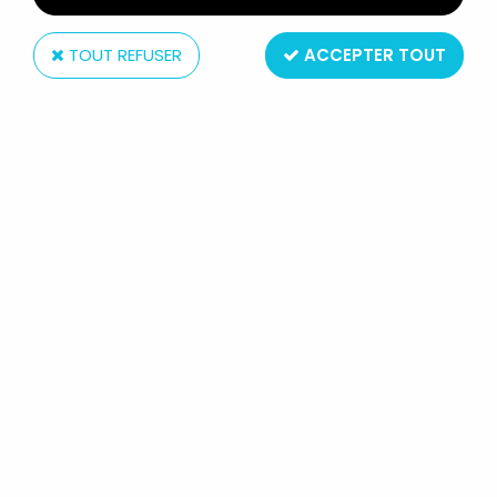
TOUT REFUSER
ACCEPTER TOUT
Kenner
M.A.S.K. - KENNER - FIREFORCE
AVEC JULIO LOPEZ & HOLOGRAMME