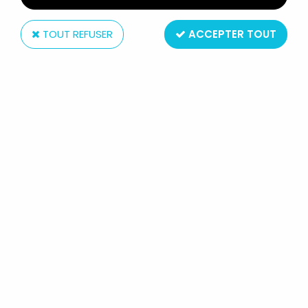
TOUT REFUSER
ACCEPTER TOUT
Kenner
M.A.S.K. - KENNER - WILDCAT AVEC
BUDDIE CLUTCH HAWKS (EUROPE)