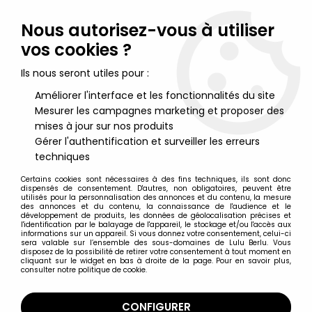
Lulu Berlu, la référence dans l'univers du jouet vintage en
France - Vente à l'international
Nous autorisez-vous à utiliser
vos cookies ?
0
Ils nous seront utiles pour :
Améliorer l'interface et les fonctionnalités du site
Mesurer les campagnes marketing et proposer des
Accueil
>
M.A.S.K.
>
M.A.S.K. Véhicules et accessoires en boite
>
M.A.S.K. - Kenner - Wildcat avec Buddie Clutch Hawks (Europe)
mises à jour sur nos produits
Gérer l'authentification et surveiller les erreurs
techniques
Certains cookies sont nécessaires à des fins techniques, ils sont donc
dispensés de consentement. D'autres, non obligatoires, peuvent être
utilisés pour la personnalisation des annonces et du contenu, la mesure
des annonces et du contenu, la connaissance de l'audience et le
développement de produits, les données de géolocalisation précises et
l'identification par le balayage de l'appareil, le stockage et/ou l'accès aux
informations sur un appareil. Si vous donnez votre consentement, celui-ci
sera valable sur l’ensemble des sous-domaines de Lulu Berlu. Vous
disposez de la possibilité de retirer votre consentement à tout moment en
cliquant sur le widget en bas à droite de la page. Pour en savoir plus,
consulter notre politique de cookie.
CONFIGURER