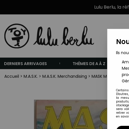
Lulu Berlu, la r
Nou
Ils nou
Amé
DERNIERS ARRIVAGES
THÈMES DE A À Z
Mes
pro
Accueil
>
M.A.S.K.
>
M.A.S.K. Merchandising
>
MASK Mensuel n°6 
Gér
Certains
D'autres
la mesu
produits
stockage
sera va
retirer 
en savoir