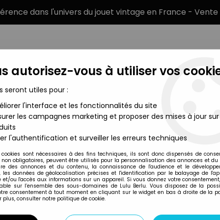
éférence dans l'univers du jouet vintage en France - Vente 
s autorisez-vous à utiliser vos cookie
s seront utiles pour :
liorer l'interface et les fonctionnalités du site
MARQUES
TYPE DE PRODUIT
PRÉCOMM
urer les campagnes marketing et proposer des mises à jour sur
duits
"Un Trône pour VENOM" - NERI
er l'authentification et surveiller les erreurs techniques
NERI (Editions)
 cookies sont nécessaires à des fins techniques, ils sont donc dispensés de cons
, non obligatoires, peuvent être utilisés pour la personnalisation des annonces et du
MASK MENSUEL N°6
re des annonces et du contenu, la connaissance de l'audience et le développ
, les données de géolocalisation précises et l'identification par le balayage de l'app
 et/ou l'accès aux informations sur un appareil. Si vous donnez votre consentement,
lable sur l’ensemble des sous-domaines de Lulu Berlu. Vous disposez de la possib
votre consentement à tout moment en cliquant sur le widget en bas à droite de la p
Réf. :
REF15077
 plus, consulter notre politique de cookie.
Type : bande dessinée
Nombre de pages : 32