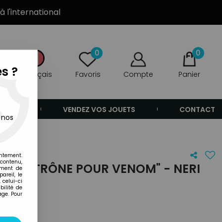
à l'international
0
0
s ?
Français
Favoris
Compte
Panier
ANDE
VENDEZ VOS JOUETS
CONTACT
 nos
entement.
 contenu,
 "UN TRÔNE POUR VENOM" - NERI
ement de
areil, le
 celui-ci
ilité de
age. Pour