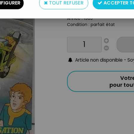
FIGURER
TOUT REFUSER
ACCEPTER T
Langue : Français
Origine : France
Année : 1985
Condition : parfait état
Article non disponible - S
Votr
pour to