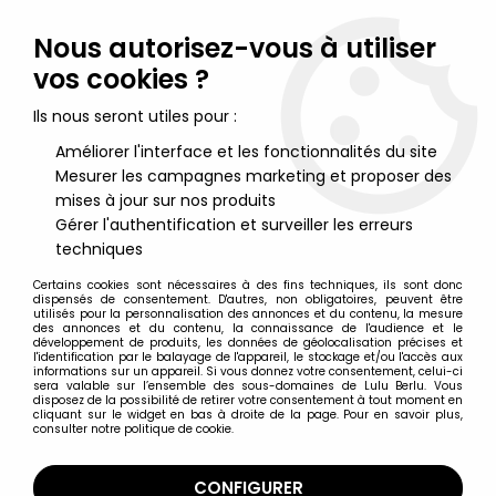
Lulu Berlu, la référence dans l'univers du jouet vintage en
France - Vente à l'international
Nous autorisez-vous à utiliser
vos cookies ?
0
Ils nous seront utiles pour :
Améliorer l'interface et les fonctionnalités du site
Mesurer les campagnes marketing et proposer des
Accueil
>
M.A.S.K.
>
M.A.S.K. Merchandising
>
M.A.S.K. - Poster
promotionnel Kenner
mises à jour sur nos produits
Gérer l'authentification et surveiller les erreurs
techniques
Certains cookies sont nécessaires à des fins techniques, ils sont donc
dispensés de consentement. D'autres, non obligatoires, peuvent être
utilisés pour la personnalisation des annonces et du contenu, la mesure
des annonces et du contenu, la connaissance de l'audience et le
développement de produits, les données de géolocalisation précises et
l'identification par le balayage de l'appareil, le stockage et/ou l'accès aux
informations sur un appareil. Si vous donnez votre consentement, celui-ci
sera valable sur l’ensemble des sous-domaines de Lulu Berlu. Vous
disposez de la possibilité de retirer votre consentement à tout moment en
cliquant sur le widget en bas à droite de la page. Pour en savoir plus,
consulter notre politique de cookie.
CONFIGURER