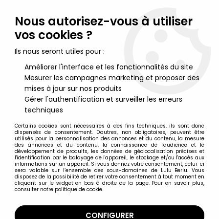
Lulu Berlu, la référence dans l'univers du jouet vintage en
France - Vente à l'international
Nous autorisez-vous à utiliser
vos cookies ?
0
Ils nous seront utiles pour :
Améliorer l'interface et les fonctionnalités du site
Mesurer les campagnes marketing et proposer des
Accueil
>
Masked Rider (Kamen Rider)
>
Masked Rider Souchaku
Henshin Series - Masked Rider Orga GE-14 - Bandai
mises à jour sur nos produits
Gérer l'authentification et surveiller les erreurs
techniques
Certains cookies sont nécessaires à des fins techniques, ils sont donc
dispensés de consentement. D'autres, non obligatoires, peuvent être
utilisés pour la personnalisation des annonces et du contenu, la mesure
des annonces et du contenu, la connaissance de l'audience et le
développement de produits, les données de géolocalisation précises et
l'identification par le balayage de l'appareil, le stockage et/ou l'accès aux
informations sur un appareil. Si vous donnez votre consentement, celui-ci
sera valable sur l’ensemble des sous-domaines de Lulu Berlu. Vous
disposez de la possibilité de retirer votre consentement à tout moment en
cliquant sur le widget en bas à droite de la page. Pour en savoir plus,
consulter notre politique de cookie.
CONFIGURER