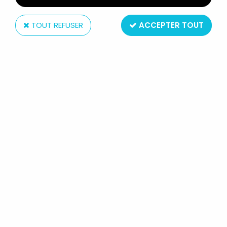
TOUT REFUSER
ACCEPTER TOUT
Bandai
MASKED RIDER SOUCHAKU
HENSHIN SERIES - MASKED RIDER
ORGA GE-14 - BANDAI