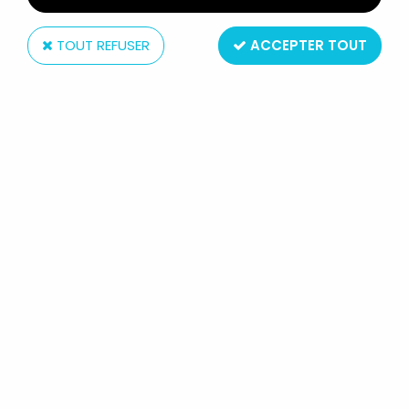
TOUT REFUSER
ACCEPTER TOUT
Bandai
MASKMAN - BANDAI FRANCE -
JETCANON "BIO CANNON"