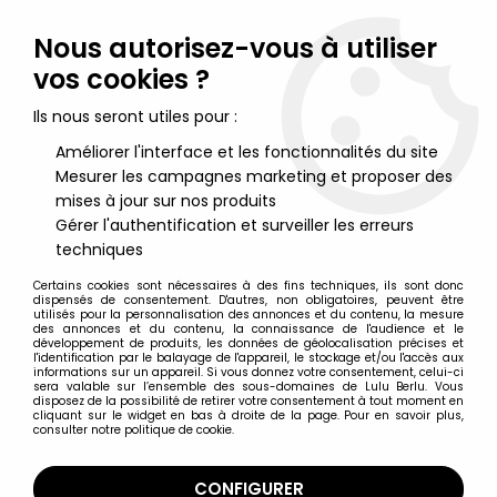
Lulu Berlu, la référence dans l'univers du jouet vintage en
France - Vente à l'international
Nous autorisez-vous à utiliser
vos cookies ?
0
Ils nous seront utiles pour :
Améliorer l'interface et les fonctionnalités du site
Mesurer les campagnes marketing et proposer des
Accueil
>
Maskman - Bioman 2
>
Maskman - Bandai France -
Jetcanon "Bio Cannon"
mises à jour sur nos produits
Gérer l'authentification et surveiller les erreurs
techniques
Certains cookies sont nécessaires à des fins techniques, ils sont donc
dispensés de consentement. D'autres, non obligatoires, peuvent être
utilisés pour la personnalisation des annonces et du contenu, la mesure
des annonces et du contenu, la connaissance de l'audience et le
développement de produits, les données de géolocalisation précises et
l'identification par le balayage de l'appareil, le stockage et/ou l'accès aux
informations sur un appareil. Si vous donnez votre consentement, celui-ci
sera valable sur l’ensemble des sous-domaines de Lulu Berlu. Vous
disposez de la possibilité de retirer votre consentement à tout moment en
cliquant sur le widget en bas à droite de la page. Pour en savoir plus,
consulter notre politique de cookie.
CONFIGURER