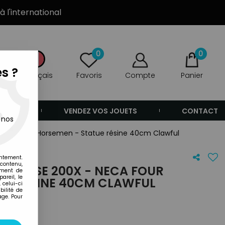
à l'international
0
0
s ?
Français
Favoris
Compte
Panier
ANDE
VENDEZ VOS JOUETS
CONTACT
 nos
- NECA Four Horsemen - Statue résine 40cm Clawful
entement.
 contenu,
NIVERSE 200X - NECA FOUR
ement de
areil, le
UE RÉSINE 40CM CLAWFUL
 celui-ci
ilité de
age. Pour