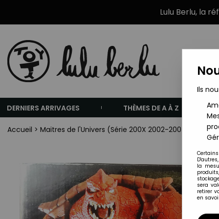
Lulu Berlu, la r
Nou
Ils nou
Amé
DERNIERS ARRIVAGES
THÈMES DE A À Z
Mes
pro
Accueil
>
Maitres de l'Univers (Série 200X 2002-2007)
>
Maitre
Gér
Certains
D'autres
la mesu
produits
stockage
sera va
retirer 
en savoir