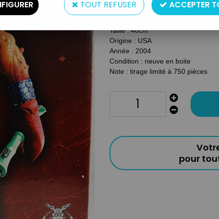
FIGURER
TOUT REFUSER
ACCEPTER T
Type : Statue
Matière : Résine
Taille : 40cm
Origine : USA
Année : 2004
Condition : neuve en boite
Note : tirage limité à 750 pièces
Votr
pour to