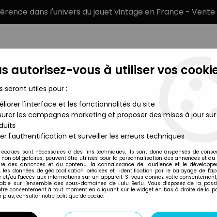
éférence dans l'univers du jouet vintage en France - Vente 
s autorisez-vous à utiliser vos cookie
s seront utiles pour :
liorer l'interface et les fonctionnalités du site
MARQUES
TYPE DE PRODUIT
PRÉCOMM
urer les campagnes marketing et proposer des mises à jour sur
duits
s de l'Univers Bustes & Statues
>
Masters of the Universe 200X 
er l'authentification et surveiller les erreurs techniques
NECA
 cookies sont nécessaires à des fins techniques, ils sont donc dispensés de cons
, non obligatoires, peuvent être utilisés pour la personnalisation des annonces et du
MASTERS OF THE U
re des annonces et du contenu, la connaissance de l'audience et le développ
, les données de géolocalisation précises et l'identification par le balayage de l'app
HORSEMEN - STAT
 et/ou l'accès aux informations sur un appareil. Si vous donnez votre consentement,
lable sur l’ensemble des sous-domaines de Lulu Berlu. Vous disposez de la possib
599
,
99
€
TTC
votre consentement à tout moment en cliquant sur le widget en bas à droite de la p
 plus, consulter notre politique de cookie.
Réf. :
REF6989