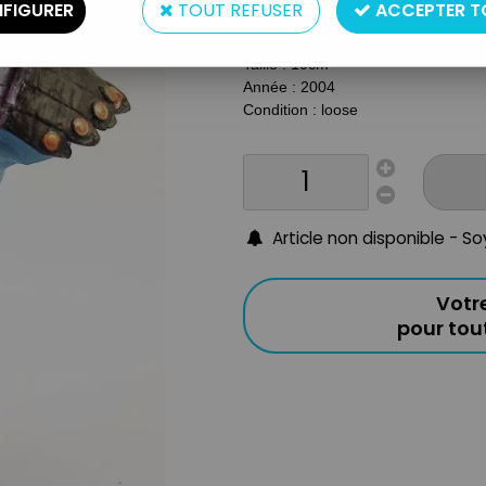
FIGURER
TOUT REFUSER
ACCEPTER T
Type : Micro-buste
Matière : Résine
Taille : 10cm
Année : 2004
Condition : loose
Article non disponible - S
Votr
pour to