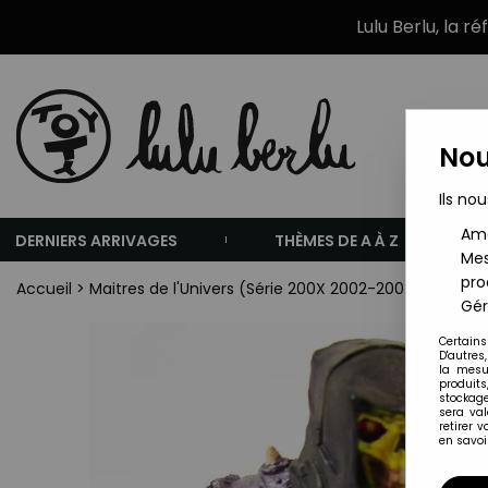
Lulu Berlu, la r
Nou
Ils nou
Amé
DERNIERS ARRIVAGES
THÈMES DE A À Z
Mes
pro
Accueil
>
Maitres de l'Univers (Série 200X 2002-2007)
>
Maitre
Gér
Certains
D'autres
la mesu
produits
stockage
sera va
retirer 
en savoir