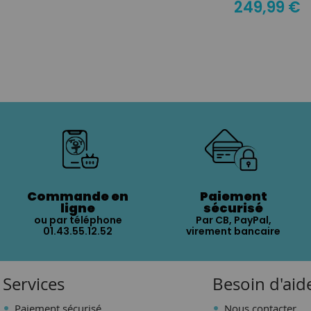
249,99 €
Commande en
Paiement
ligne
sécurisé
ou par téléphone
Par CB, PayPal,
01.43.55.12.52
virement bancaire
Services
Besoin d'aid
Paiement sécurisé
Nous contacter