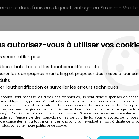
éférence dans l'univers du jouet vintage en France - Vente 
s autorisez-vous à utiliser vos cookie
s seront utiles pour :
liorer l'interface et les fonctionnalités du site
MARQUES
TYPE DE PRODUIT
PRÉCOMM
urer les campagnes marketing et proposer des mises à jour sur
duits
s de l'Univers Bustes & Statues
>
Masters of the Universe 200X -
er l'authentification et surveiller les erreurs techniques
NECA
 cookies sont nécessaires à des fins techniques, ils sont donc dispensés de cons
, non obligatoires, peuvent être utilisés pour la personnalisation des annonces et du
MASTERS OF THE U
re des annonces et du contenu, la connaissance de l'audience et le développ
, les données de géolocalisation précises et l'identification par le balayage de l'app
BUSTE SKELETOR (
 et/ou l'accès aux informations sur un appareil. Si vous donnez votre consentement,
lable sur l’ensemble des sous-domaines de Lulu Berlu. Vous disposez de la possib
votre consentement à tout moment en cliquant sur le widget en bas à droite de la p
 plus, consulter notre politique de cookie.
Réf. :
REF1392