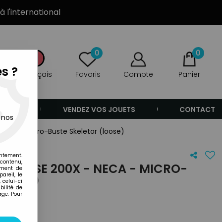
à l'international
0
0
s ?
Français
Favoris
Compte
Panier
ANDE
VENDEZ VOS JOUETS
CONTACT
 nos
 Neca - Micro-Buste Skeletor (loose)
entement.
 contenu,
NIVERSE 200X - NECA - MICRO-
ement de
areil, le
LOOSE)
 celui-ci
ilité de
age. Pour