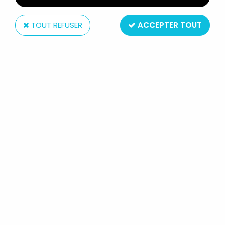
TOUT REFUSER
ACCEPTER TOUT
Mattel
MASTERS OF THE UNIVERSE 200X -
SAMURAÏ BATTLE CAT
Réf. :
REF1370
Type : Figurine articulée
Matière : plastique