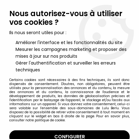
Lulu Berlu, la référence dans l'univers du jouet vintage en
France - Vente à l'international
Nous autorisez-vous à utiliser
vos cookies ?
0
Ils nous seront utiles pour :
Améliorer l'interface et les fonctionnalités du site
Mesurer les campagnes marketing et proposer des
Accueil
>
Maitres de l'Univers (Série 200X 2002-2007)
>
Maitres de l'Univers Accessoires
>
Masters of the Universe 200X -
mises à jour sur nos produits
Samuraï Battle Cat
Gérer l'authentification et surveiller les erreurs
techniques
Certains cookies sont nécessaires à des fins techniques, ils sont donc
dispensés de consentement. D'autres, non obligatoires, peuvent être
utilisés pour la personnalisation des annonces et du contenu, la mesure
des annonces et du contenu, la connaissance de l'audience et le
développement de produits, les données de géolocalisation précises et
l'identification par le balayage de l'appareil, le stockage et/ou l'accès aux
informations sur un appareil. Si vous donnez votre consentement, celui-ci
sera valable sur l’ensemble des sous-domaines de Lulu Berlu. Vous
disposez de la possibilité de retirer votre consentement à tout moment en
cliquant sur le widget en bas à droite de la page. Pour en savoir plus,
consulter notre politique de cookie.
CONFIGURER