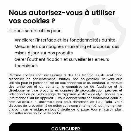
Lulu Berlu, la référence dans l'univers du jouet vintage en
France - Vente à l'international
Nous autorisez-vous à utiliser
vos cookies ?
0
Ils nous seront utiles pour :
Améliorer l'interface et les fonctionnalités du site
Mesurer les campagnes marketing et proposer des
Accueil
>
Maitres de l'Univers (Série 200X 2002-2007)
>
Maitres de l'Univers Figurines
>
Masters of the Universe 200X -
mises à jour sur nos produits
Serpent Claw Man-At-Arms
Gérer l'authentification et surveiller les erreurs
techniques
Certains cookies sont nécessaires à des fins techniques, ils sont donc
dispensés de consentement. D'autres, non obligatoires, peuvent être
utilisés pour la personnalisation des annonces et du contenu, la mesure
des annonces et du contenu, la connaissance de l'audience et le
développement de produits, les données de géolocalisation précises et
l'identification par le balayage de l'appareil, le stockage et/ou l'accès aux
informations sur un appareil. Si vous donnez votre consentement, celui-ci
sera valable sur l’ensemble des sous-domaines de Lulu Berlu. Vous
disposez de la possibilité de retirer votre consentement à tout moment en
cliquant sur le widget en bas à droite de la page. Pour en savoir plus,
consulter notre politique de cookie.
CONFIGURER