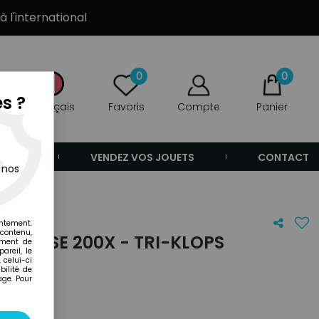
à l'international
0
0
s ?
Français
Favoris
Compte
Panier
ANDE
VENDEZ VOS JOUETS
CONTACT
 nos
s (repaint)
entement.
 contenu,
NIVERSE 200X - TRI-KLOPS
ement de
areil, le
 celui-ci
ilité de
age. Pour