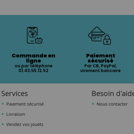
Commande en
Paiement
ligne
sécurisé
ou par téléphone
Par CB, PayPal,
01.43.55.12.52
virement bancaire
Services
Besoin d'aid
Paiement sécurisé
Nous contacter
Livraison
Vendez vos jouets