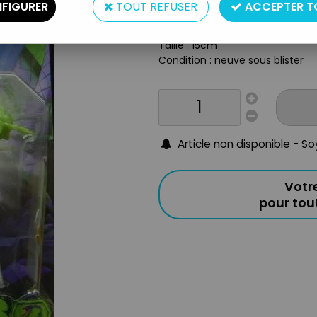
Type : Figurine articulée
FIGURER
TOUT REFUSER
ACCEPTER T
Matière : plastique
Année : 2002-04
Taille : 15cm
Condition : neuve sous blister
Article non disponible - S
Votr
pour to