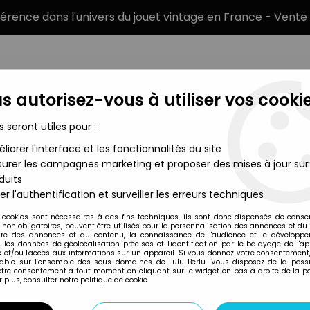
éférence dans l'univers du jouet vintage en France - Vente 
s autorisez-vous à utiliser vos cookie
s seront utiles pour :
liorer l'interface et les fonctionnalités du site
MARQUES
TYPE DE PRODUIT
PRÉCOMM
urer les campagnes marketing et proposer des mises à jour sur
duits
s de l'Univers Figurines
>
Masters of the Universe 200X - Tri-Klop
er l'authentification et surveiller les erreurs techniques
Mattel
 cookies sont nécessaires à des fins techniques, ils sont donc dispensés de cons
, non obligatoires, peuvent être utilisés pour la personnalisation des annonces et du
MASTERS OF THE U
re des annonces et du contenu, la connaissance de l'audience et le développ
, les données de géolocalisation précises et l'identification par le balayage de l'app
(REPAINT)
 et/ou l'accès aux informations sur un appareil. Si vous donnez votre consentement,
lable sur l’ensemble des sous-domaines de Lulu Berlu. Vous disposez de la possib
votre consentement à tout moment en cliquant sur le widget en bas à droite de la p
 plus, consulter notre politique de cookie.
Réf. :
REF1360