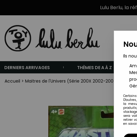
Lulu Berlu, la r
Nou
Ils nou
Amé
DERNIERS ARRIVAGES
THÈMES DE A À Z
Mes
pro
Accueil
>
Maitres de l'Univers (Série 200X 2002-2007)
>
Maitre
Gér
Certains
D'autres
la mesu
produits
stockage
sera va
retirer 
en savoir