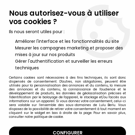
Lulu Berlu, la référence dans l'univers du jouet vintage en
France - Vente à l'international
Nous autorisez-vous à utiliser
vos cookies ?
0
Ils nous seront utiles pour :
Améliorer l'interface et les fonctionnalités du site
Mesurer les campagnes marketing et proposer des
Accueil
>
Maitres de l'Univers (Série Originale 1982-1988)
>
Maitres de l'Univers Accessoires en boite
>
Masters of the
mises à jour sur nos produits
Universe - Castle Grayskull / Château des Ombres (boite
Gérer l'authentification et surveiller les erreurs
Canada)
techniques
Certains cookies sont nécessaires à des fins techniques, ils sont donc
dispensés de consentement. D'autres, non obligatoires, peuvent être
utilisés pour la personnalisation des annonces et du contenu, la mesure
des annonces et du contenu, la connaissance de l'audience et le
développement de produits, les données de géolocalisation précises et
l'identification par le balayage de l'appareil, le stockage et/ou l'accès aux
informations sur un appareil. Si vous donnez votre consentement, celui-ci
sera valable sur l’ensemble des sous-domaines de Lulu Berlu. Vous
disposez de la possibilité de retirer votre consentement à tout moment en
cliquant sur le widget en bas à droite de la page. Pour en savoir plus,
consulter notre politique de cookie.
CONFIGURER