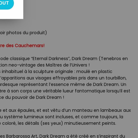
OUT
voir photos du produit)
tre des Cauchemars!
ode classique “Eternal Darkness”, Dark Dream (Tenebros en
ction neo-vintage des Maîtres de l’Univers !
inhabituel à la sculpture originale : moulé en plastic
’apparitions aux visages effroyables pris dans un tourbillon,
rdesque représentant l’essence même de Dark Dream. Un
e à son corps une véritable lueur fantomatique lorsqu’il est
rce du pouvoir de Dark Dream !
te et aux épaules, et est vêtu d’un manteau en lambeaux aux
u système lumineux sont incluses, et comme toujours, la
 coloré, les détails (ses yeux) minutieusement peints.
s Barbarossa Art, Dark Dream a été créé en s’inspirant du