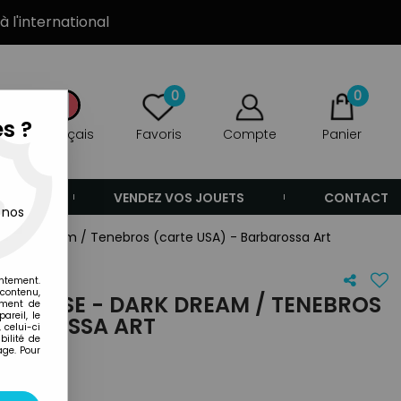
à l'international
0
0
s ?
Français
Favoris
Compte
Panier
ANDE
VENDEZ VOS JOUETS
CONTACT
 nos
- Dark Dream / Tenebros (carte USA) - Barbarossa Art
s
entement.
 contenu,
NIVERSE - DARK DREAM / TENEBROS
ement de
areil, le
ARBAROSSA ART
 celui-ci
ilité de
age. Pour