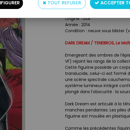
Type : figurine articulée
FIGURER
TOUT REFUSER
ACCEPTER T
Matière : plastique
Taille : 14cm
Origine : USA
Année : 2014
Condition : neuve sous blister (
DARK DREAM / TENEBROS, Le Maî
Emergeant des ombres de l’épis
VF) rejoint les rangs de la colle
Cette figurine possède un corps 
translucide, celui-ci est formé d
une scène spectrale cauchema
système lumineux intégré confèr
plongé dans l’obscurité : la sou
Dark Dream est articulé à la tê
manches pendantes. Les piles d
figurine est moulée en plastique
Comme les précédentes figurine