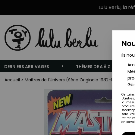
Lulu Berlu, la r
Nou
Ils nou
Amé
DERNIERS ARRIVAGES
THÈMES DE A À Z
Mes
pro
Accueil
>
Maitres de l'Univers (Série Originale 1982-1988)
>
Mai
Gér
Certains
D'autres
la mesu
produits
stockage
sera va
retirer 
en savoir