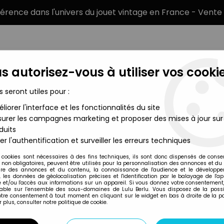
éférence dans l'univers du jouet vintage en France - Vente 
s autorisez-vous à utiliser vos cookie
s seront utiles pour :
liorer l'interface et les fonctionnalités du site
MARQUES
TYPE DE PRODUIT
PRÉCOMM
urer les campagnes marketing et proposer des mises à jour sur
duits
tres de l'Univers Figurines sous blister
>
Masters of the Universe 
er l'authentification et surveiller les erreurs techniques
Barbarossa Custom Creation
 cookies sont nécessaires à des fins techniques, ils sont donc dispensés de cons
, non obligatoires, peuvent être utilisés pour la personnalisation des annonces et du
MASTERS OF THE U
re des annonces et du contenu, la connaissance de l'audience et le développ
, les données de géolocalisation précises et l'identification par le balayage de l'app
(CARTE USA) - B
 et/ou l'accès aux informations sur un appareil. Si vous donnez votre consentement,
lable sur l’ensemble des sous-domaines de Lulu Berlu. Vous disposez de la possib
votre consentement à tout moment en cliquant sur le widget en bas à droite de la p
 plus, consulter notre politique de cookie.
Réf. :
REF41914