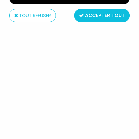
TOUT REFUSER
ACCEPTER TOUT
Barbarossa Custom Creations
MASTERS OF THE UNIVERSE -
GARTH "HUMANOÏDE" (CARTE USA)