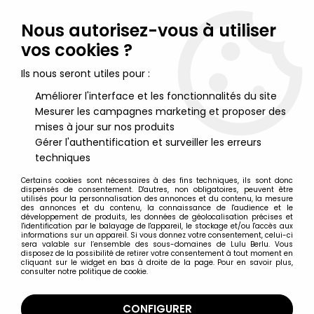
Lulu Berlu, la référence dans l'univers du jouet vintage en
France - Vente à l'international
Nous autorisez-vous à utiliser
vos cookies ?
0
Ils nous seront utiles pour :
Améliorer l'interface et les fonctionnalités du site
Mesurer les campagnes marketing et proposer des
Accueil
>
Maitres de l'Univers (Série Originale 1982-1988)
>
Maitres de l'Univers Figurines sous blister
>
Masters of the
mises à jour sur nos produits
Universe - Garth "humanoïde" (carte USA) - Barbarossa Art
Gérer l'authentification et surveiller les erreurs
techniques
Certains cookies sont nécessaires à des fins techniques, ils sont donc
dispensés de consentement. D'autres, non obligatoires, peuvent être
utilisés pour la personnalisation des annonces et du contenu, la mesure
des annonces et du contenu, la connaissance de l'audience et le
développement de produits, les données de géolocalisation précises et
l'identification par le balayage de l'appareil, le stockage et/ou l'accès aux
informations sur un appareil. Si vous donnez votre consentement, celui-ci
sera valable sur l’ensemble des sous-domaines de Lulu Berlu. Vous
disposez de la possibilité de retirer votre consentement à tout moment en
cliquant sur le widget en bas à droite de la page. Pour en savoir plus,
consulter notre politique de cookie.
CONFIGURER