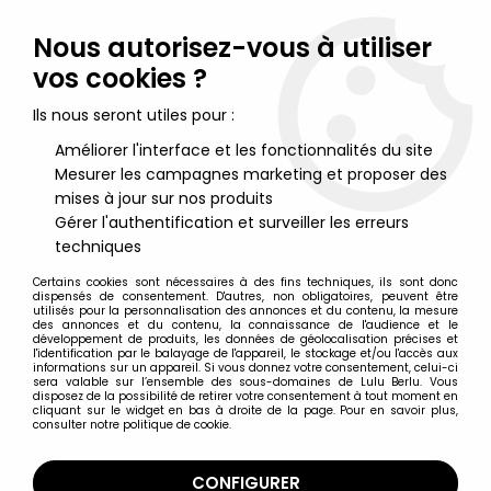
Lulu Berlu, la référence dans l'univers du jouet vintage en
France - Vente à l'international
Nous autorisez-vous à utiliser
vos cookies ?
0
Ils nous seront utiles pour :
Améliorer l'interface et les fonctionnalités du site
Mesurer les campagnes marketing et proposer des
Accueil
>
Maitres de l'Univers (Série Originale 1982-1988)
>
Maitres de l'Univers Figurines loose
>
Masters of the Universe
mises à jour sur nos produits
(loose) - Whiplash / Lézor
Gérer l'authentification et surveiller les erreurs
techniques
Certains cookies sont nécessaires à des fins techniques, ils sont donc
dispensés de consentement. D'autres, non obligatoires, peuvent être
utilisés pour la personnalisation des annonces et du contenu, la mesure
des annonces et du contenu, la connaissance de l'audience et le
développement de produits, les données de géolocalisation précises et
l'identification par le balayage de l'appareil, le stockage et/ou l'accès aux
informations sur un appareil. Si vous donnez votre consentement, celui-ci
sera valable sur l’ensemble des sous-domaines de Lulu Berlu. Vous
disposez de la possibilité de retirer votre consentement à tout moment en
cliquant sur le widget en bas à droite de la page. Pour en savoir plus,
consulter notre politique de cookie.
CONFIGURER