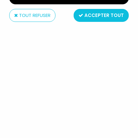
TOUT REFUSER
ACCEPTER TOUT
Mattel
MASTERS OF THE UNIVERSE (LOOSE)
- WHIPLASH / LÉZOR