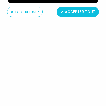
TOUT REFUSER
ACCEPTER TOUT
Mattel
MASTERS OF THE UNIVERSE -
MANTISAUR (BOITE ESPAGNE)
Réf. :
REF5871
Type : accessoire
Matière : plastique