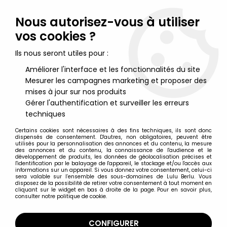
Lulu Berlu, la référence dans l'univers du jouet vintage en
France - Vente à l'international
Nous autorisez-vous à utiliser
vos cookies ?
0
Ils nous seront utiles pour :
Améliorer l'interface et les fonctionnalités du site
Mesurer les campagnes marketing et proposer des
Accueil
>
Maitres de l'Univers (Série Originale 1982-1988)
>
Maitres de l'Univers Accessoires en boite
>
Masters of the
mises à jour sur nos produits
Universe - Mantisaur (boite Espagne)
Gérer l'authentification et surveiller les erreurs
techniques
Certains cookies sont nécessaires à des fins techniques, ils sont donc
dispensés de consentement. D'autres, non obligatoires, peuvent être
utilisés pour la personnalisation des annonces et du contenu, la mesure
des annonces et du contenu, la connaissance de l'audience et le
développement de produits, les données de géolocalisation précises et
l'identification par le balayage de l'appareil, le stockage et/ou l'accès aux
informations sur un appareil. Si vous donnez votre consentement, celui-ci
sera valable sur l’ensemble des sous-domaines de Lulu Berlu. Vous
disposez de la possibilité de retirer votre consentement à tout moment en
cliquant sur le widget en bas à droite de la page. Pour en savoir plus,
consulter notre politique de cookie.
CONFIGURER