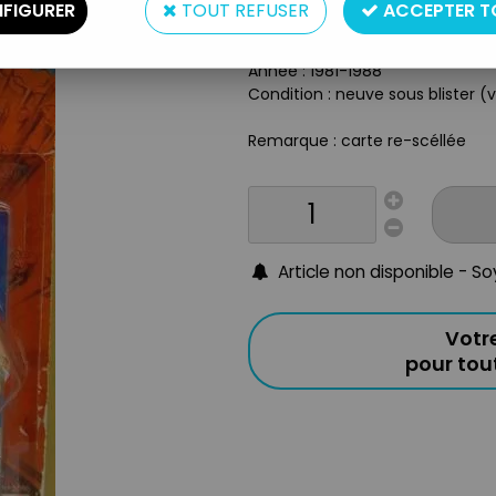
Type : figurine articulée
FIGURER
TOUT REFUSER
ACCEPTER T
Matière : plastique
Taille : 14cm
Année : 1981-1988
Condition : neuve sous blister (
Remarque : carte re-scéllée
Article non disponible - S
Votr
pour to