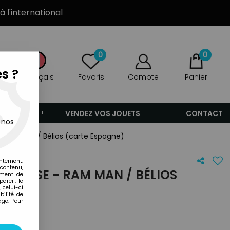
à l'international
0
0
s ?
Français
Favoris
Compte
Panier
ANDE
VENDEZ VOS JOUETS
CONTACT
 nos
- Ram Man / Bélios (carte Espagne)
entement.
 contenu,
NIVERSE - RAM MAN / BÉLIOS
ement de
areil, le
 celui-ci
ilité de
age. Pour