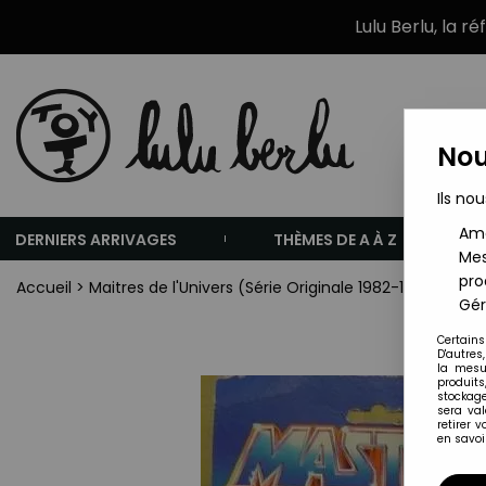
Lulu Berlu, la r
Nou
Ils nou
Amé
DERNIERS ARRIVAGES
THÈMES DE A À Z
Mes
pro
Accueil
>
Maitres de l'Univers (Série Originale 1982-1988)
>
Mai
Gér
Certains
D'autres
la mesu
produits
stockage
sera va
retirer 
en savoir