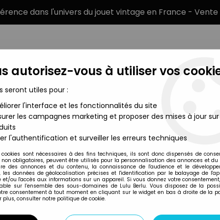
éférence dans l'univers du jouet vintage en France - Vente 
s autorisez-vous à utiliser vos cookie
s seront utiles pour :
liorer l'interface et les fonctionnalités du site
MARQUES
TYPE DE PRODUIT
PRÉCOMM
urer les campagnes marketing et proposer des mises à jour sur
duits
tres de l'Univers Figurines sous blister
>
Masters of the Universe 
er l'authentification et surveiller les erreurs techniques
Mattel
 cookies sont nécessaires à des fins techniques, ils sont donc dispensés de cons
, non obligatoires, peuvent être utilisés pour la personnalisation des annonces et du
MASTERS OF THE U
re des annonces et du contenu, la connaissance de l'audience et le développ
, les données de géolocalisation précises et l'identification par le balayage de l'app
(CARTE ESPAGNE)
 et/ou l'accès aux informations sur un appareil. Si vous donnez votre consentement,
lable sur l’ensemble des sous-domaines de Lulu Berlu. Vous disposez de la possib
votre consentement à tout moment en cliquant sur le widget en bas à droite de la p
 plus, consulter notre politique de cookie.
Réf. :
REF3700