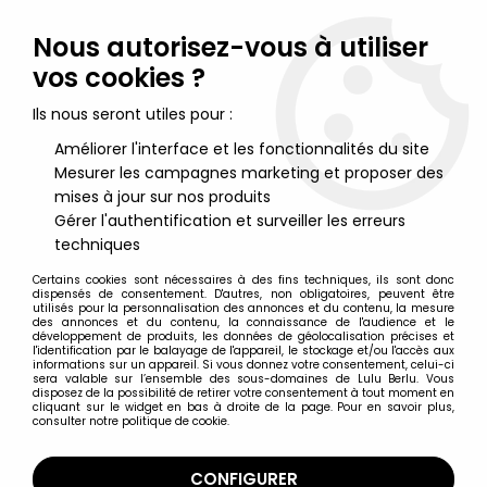
Lulu Berlu, la référence dans l'univers du jouet vintage en
France - Vente à l'international
Nous autorisez-vous à utiliser
vos cookies ?
0
Ils nous seront utiles pour :
Améliorer l'interface et les fonctionnalités du site
Mesurer les campagnes marketing et proposer des
Accueil
>
Maitres de l'Univers (Série Originale 1982-1988)
>
Maitres de l'Univers Figurines sous blister
>
Masters of the
mises à jour sur nos produits
Universe - Rotar (carte Espagne)
Gérer l'authentification et surveiller les erreurs
techniques
Certains cookies sont nécessaires à des fins techniques, ils sont donc
dispensés de consentement. D'autres, non obligatoires, peuvent être
utilisés pour la personnalisation des annonces et du contenu, la mesure
des annonces et du contenu, la connaissance de l'audience et le
développement de produits, les données de géolocalisation précises et
l'identification par le balayage de l'appareil, le stockage et/ou l'accès aux
informations sur un appareil. Si vous donnez votre consentement, celui-ci
sera valable sur l’ensemble des sous-domaines de Lulu Berlu. Vous
disposez de la possibilité de retirer votre consentement à tout moment en
cliquant sur le widget en bas à droite de la page. Pour en savoir plus,
consulter notre politique de cookie.
CONFIGURER