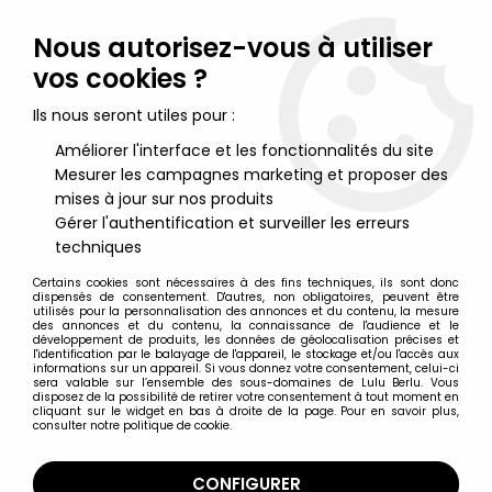
Lulu Berlu, la référence dans l'univers du jouet vintage en
France - Vente à l'international
Nous autorisez-vous à utiliser
vos cookies ?
0
Ils nous seront utiles pour :
Améliorer l'interface et les fonctionnalités du site
Mesurer les campagnes marketing et proposer des
Accueil
>
Maitres de l'Univers (Série Originale 1982-1988)
>
Maitres de l'Univers Produits dérivés
>
Masters of the Universe -
mises à jour sur nos produits
Set complet des 12 Figurines Tampons Encreurs Mattel serie 1
Gérer l'authentification et surveiller les erreurs
techniques
Certains cookies sont nécessaires à des fins techniques, ils sont donc
dispensés de consentement. D'autres, non obligatoires, peuvent être
utilisés pour la personnalisation des annonces et du contenu, la mesure
des annonces et du contenu, la connaissance de l'audience et le
développement de produits, les données de géolocalisation précises et
l'identification par le balayage de l'appareil, le stockage et/ou l'accès aux
informations sur un appareil. Si vous donnez votre consentement, celui-ci
sera valable sur l’ensemble des sous-domaines de Lulu Berlu. Vous
disposez de la possibilité de retirer votre consentement à tout moment en
cliquant sur le widget en bas à droite de la page. Pour en savoir plus,
consulter notre politique de cookie.
CONFIGURER