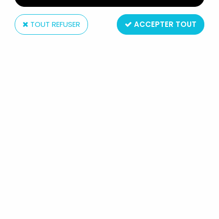
TOUT REFUSER
ACCEPTER TOUT
Mattel
MASTERS OF THE UNIVERSE - SET
COMPLET DES 12 FIGURINES