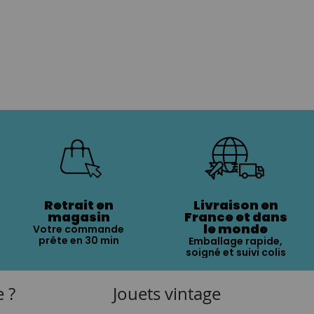
Retrait en
Livraison en
magasin
France et dans
le monde
Votre commande
prête en 30 min
Emballage rapide,
soigné et suivi colis
e ?
Jouets vintage