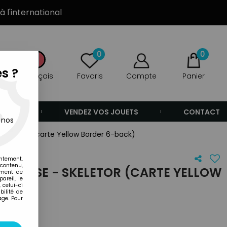
à l'international
0
0
s ?
Français
Favoris
Compte
Panier
ANDE
VENDEZ VOS JOUETS
CONTACT
 nos
 Skeletor (carte Yellow Border 6-back)
entement.
 contenu,
NIVERSE - SKELETOR (CARTE YELLOW
ement de
areil, le
 celui-ci
ilité de
age. Pour