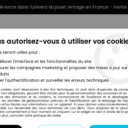
éférence dans l'univers du jouet vintage en France - Vente 
s autorisez-vous à utiliser vos cookie
s seront utiles pour :
liorer l'interface et les fonctionnalités du site
MARQUES
TYPE DE PRODUIT
PRÉCOMM
urer les campagnes marketing et proposer des mises à jour sur
duits
tres de l'Univers Figurines sous blister
>
Masters of the Universe -
er l'authentification et surveiller les erreurs techniques
Mattel
 cookies sont nécessaires à des fins techniques, ils sont donc dispensés de cons
, non obligatoires, peuvent être utilisés pour la personnalisation des annonces et du
MASTERS OF THE U
re des annonces et du contenu, la connaissance de l'audience et le développ
, les données de géolocalisation précises et l'identification par le balayage de l'app
BORDER 6-BACK)
 et/ou l'accès aux informations sur un appareil. Si vous donnez votre consentement,
lable sur l’ensemble des sous-domaines de Lulu Berlu. Vous disposez de la possib
votre consentement à tout moment en cliquant sur le widget en bas à droite de la p
 plus, consulter notre politique de cookie.
Réf. :
REF31141