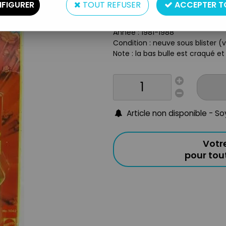
Type : figurine articulée
FIGURER
TOUT REFUSER
ACCEPTER T
Matière : plastique
Taille : 14cm
Année : 1981-1988
Condition : neuve sous blister (
Note : la bas bulle est craqué et
Article non disponible - S
Votr
pour to