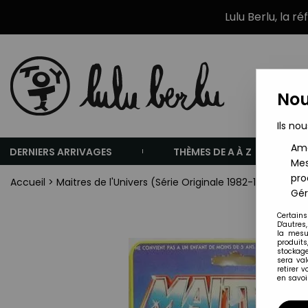
Lulu Berlu, la r
Nou
Ils nou
Amé
DERNIERS ARRIVAGES
THÈMES DE A À Z
Mes
pro
Accueil
>
Maitres de l'Univers (Série Originale 1982-1988)
>
Mai
Gér
Certains
D'autres
la mesu
produits
stockage
sera va
retirer 
en savoir