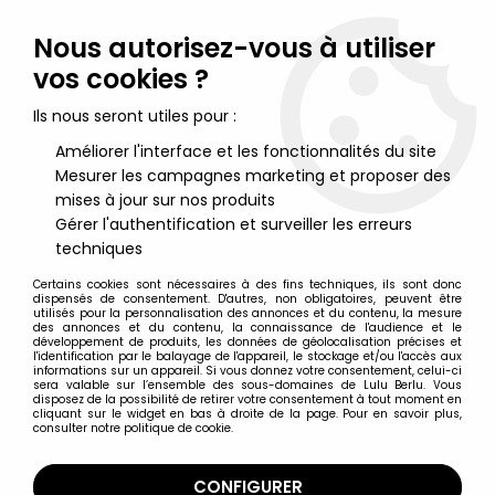
Lulu Berlu, la référence dans l'univers du jouet vintage en
France - Vente à l'international
Nous autorisez-vous à utiliser
vos cookies ?
0
Ils nous seront utiles pour :
Améliorer l'interface et les fonctionnalités du site
Mesurer les campagnes marketing et proposer des
Accueil
>
Maitres de l'Univers (Série Originale 1982-1988)
>
Maitres de l'Univers Accessoires en boite
>
Masters of the
mises à jour sur nos produits
Universe - Slime Pit / Masa Siniestra (boite Espagne)
Gérer l'authentification et surveiller les erreurs
techniques
Certains cookies sont nécessaires à des fins techniques, ils sont donc
dispensés de consentement. D'autres, non obligatoires, peuvent être
utilisés pour la personnalisation des annonces et du contenu, la mesure
des annonces et du contenu, la connaissance de l'audience et le
développement de produits, les données de géolocalisation précises et
l'identification par le balayage de l'appareil, le stockage et/ou l'accès aux
informations sur un appareil. Si vous donnez votre consentement, celui-ci
sera valable sur l’ensemble des sous-domaines de Lulu Berlu. Vous
disposez de la possibilité de retirer votre consentement à tout moment en
cliquant sur le widget en bas à droite de la page. Pour en savoir plus,
consulter notre politique de cookie.
CONFIGURER