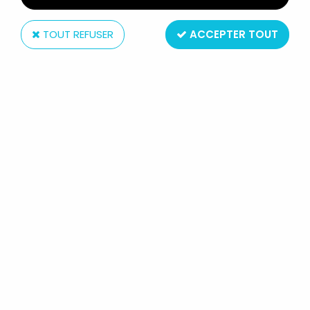
TOUT REFUSER
ACCEPTER TOUT
Mattel
MASTERS OF THE UNIVERSE - SLIME
PIT / MASA SINIESTRA (BOITE
ESPAGNE)
Réf. :
REF5898
Type : accessoire