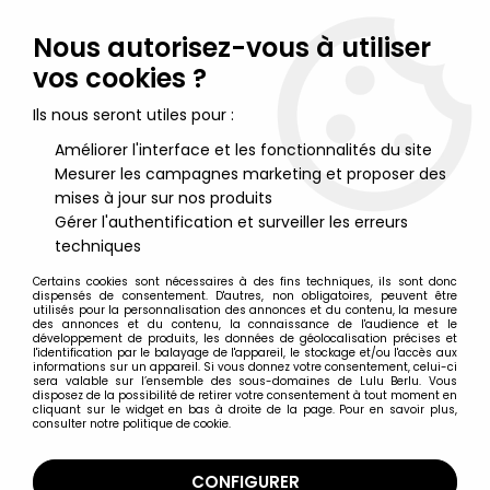
Lulu Berlu, la référence dans l'univers du jouet vintage en
France - Vente à l'international
Nous autorisez-vous à utiliser
vos cookies ?
0
Ils nous seront utiles pour :
Améliorer l'interface et les fonctionnalités du site
Mesurer les campagnes marketing et proposer des
Accueil
>
Maitres de l'Univers (Série Originale 1982-1988)
>
Maitres de l'Univers Figurines sous blister
>
Masters of the
mises à jour sur nos produits
Universe - Stinkor / Puantor (carte Yellow Border)
Gérer l'authentification et surveiller les erreurs
techniques
Certains cookies sont nécessaires à des fins techniques, ils sont donc
dispensés de consentement. D'autres, non obligatoires, peuvent être
utilisés pour la personnalisation des annonces et du contenu, la mesure
des annonces et du contenu, la connaissance de l'audience et le
développement de produits, les données de géolocalisation précises et
l'identification par le balayage de l'appareil, le stockage et/ou l'accès aux
informations sur un appareil. Si vous donnez votre consentement, celui-ci
sera valable sur l’ensemble des sous-domaines de Lulu Berlu. Vous
disposez de la possibilité de retirer votre consentement à tout moment en
cliquant sur le widget en bas à droite de la page. Pour en savoir plus,
consulter notre politique de cookie.
CONFIGURER