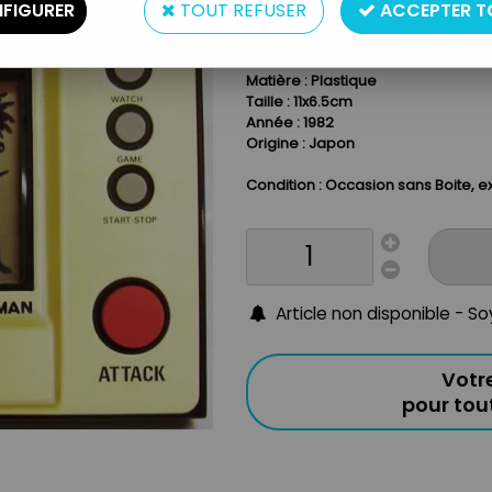
MASUDAYA PLAY & TIME
J
FIGURER
TOUT REFUSER
ACCEPTER T
Type : Jeu vidéo avec écran LCD
Matière : Plastique
Taille : 11x6.5cm
Année : 1982
Origine : Japon
Condition : Occasion sans Boite, ex
Article non disponible - S
Votr
pour to