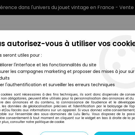
éférence dans l'univers du jouet vintage en France - Vente 
s autorisez-vous à utiliser vos cookie
s seront utiles pour :
liorer l'interface et les fonctionnalités du site
MARQUES
TYPE DE PRODUIT
PRÉCOMM
urer les campagnes marketing et proposer des mises à jour sur
duits
sudaya (Play & Time) - Handheld Game - Jungle Adventure 
er l'authentification et surveiller les erreurs techniques
Masudaya
 cookies sont nécessaires à des fins techniques, ils sont donc dispensés de cons
, non obligatoires, peuvent être utilisés pour la personnalisation des annonces et du
MASUDAYA (PLAY 
re des annonces et du contenu, la connaissance de l'audience et le développ
, les données de géolocalisation précises et l'identification par le balayage de l'app
JUNGLE ADVENTU
 et/ou l'accès aux informations sur un appareil. Si vous donnez votre consentement,
lable sur l’ensemble des sous-domaines de Lulu Berlu. Vous disposez de la possib
votre consentement à tout moment en cliquant sur le widget en bas à droite de la p
 plus, consulter notre politique de cookie.
Réf. :
REF38572