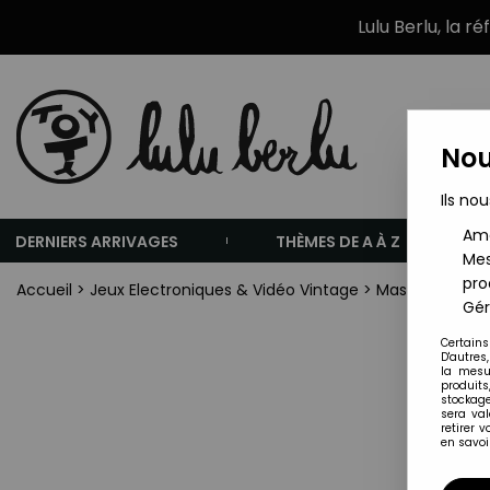
Lulu Berlu, la r
Nou
Ils nou
Amé
DERNIERS ARRIVAGES
THÈMES DE A À Z
Mes
pro
Accueil
>
Jeux Electroniques & Vidéo Vintage
>
Masudaya
>
Ma
Gér
Certains
D'autres
la mesu
produits
stockage
sera va
retirer 
en savoir