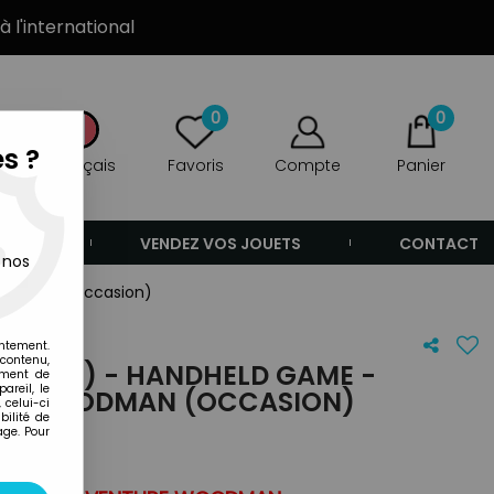
à l'international
0
0
s ?
Français
Favoris
Compte
Panier
ANDE
VENDEZ VOS JOUETS
CONTACT
 nos
Woodman (occasion)
entement.
 contenu,
& TIME) - HANDHELD GAME -
ement de
areil, le
RE WOODMAN (OCCASION)
 celui-ci
ilité de
age. Pour