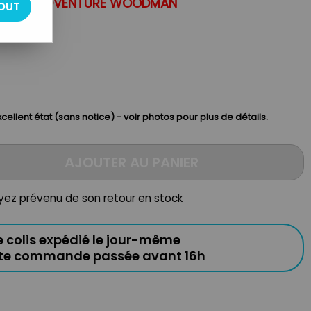
UNGLE ADV
ENTURE WOODM
AN
OUT
cellent état (sans notice) - voir photos pour plus de détails.
AJOUTER AU PANIER
oyez prévenu de son retour en stock
e colis expédié le jour-même
ute commande passée avant 16h