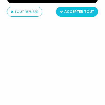
TOUT REFUSER
ACCEPTER TOUT
Matchbox
MATCHBOX CONNECTABLES -
MODÈLE C
Réf. :
REF28373
Type : vehicule modulable connectable
Matière : métal et plastique
Taille : env. 8cm