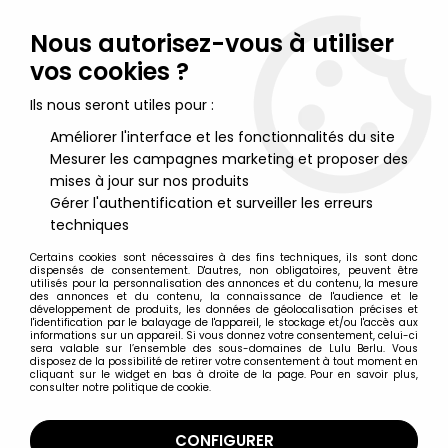
Lulu Berlu, la référence dans l'univers du jouet vintage en
France - Vente à l'international
Nous autorisez-vous à utiliser
vos cookies ?
0
Ils nous seront utiles pour :
Améliorer l'interface et les fonctionnalités du site
Mesurer les campagnes marketing et proposer des
Accueil
>
Connectables Matchbox
>
Matchbox Connectables -
Modèle C
mises à jour sur nos produits
Gérer l'authentification et surveiller les erreurs
techniques
Certains cookies sont nécessaires à des fins techniques, ils sont donc
dispensés de consentement. D'autres, non obligatoires, peuvent être
utilisés pour la personnalisation des annonces et du contenu, la mesure
des annonces et du contenu, la connaissance de l'audience et le
développement de produits, les données de géolocalisation précises et
l'identification par le balayage de l'appareil, le stockage et/ou l'accès aux
informations sur un appareil. Si vous donnez votre consentement, celui-ci
sera valable sur l’ensemble des sous-domaines de Lulu Berlu. Vous
disposez de la possibilité de retirer votre consentement à tout moment en
cliquant sur le widget en bas à droite de la page. Pour en savoir plus,
consulter notre politique de cookie.
CONFIGURER