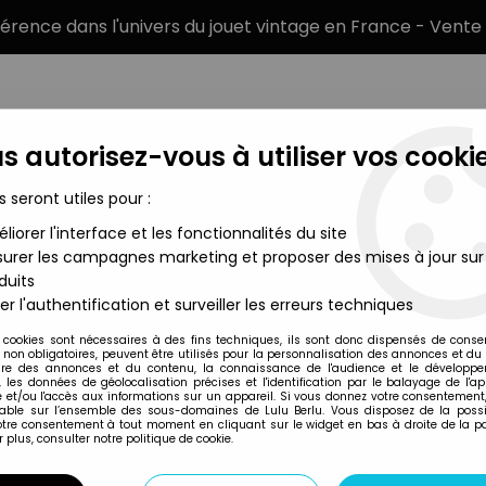
éférence dans l'univers du jouet vintage en France - Vente 
s autorisez-vous à utiliser vos cookie
s seront utiles pour :
liorer l'interface et les fonctionnalités du site
MARQUES
TYPE DE PRODUIT
PRÉCOMM
urer les campagnes marketing et proposer des mises à jour sur
duits
x - PK-88 WW2 Krupp Protz Kfz.69 3,7cm Panzerabwehrkanone 1
er l'authentification et surveiller les erreurs techniques
Matchbox
 cookies sont nécessaires à des fins techniques, ils sont donc dispensés de cons
, non obligatoires, peuvent être utilisés pour la personnalisation des annonces et du
MATCHBOX - PK-8
re des annonces et du contenu, la connaissance de l'audience et le développ
, les données de géolocalisation précises et l'identification par le balayage de l'app
PANZERABWEHRKAN
 et/ou l'accès aux informations sur un appareil. Si vous donnez votre consentement,
lable sur l’ensemble des sous-domaines de Lulu Berlu. Vous disposez de la possib
votre consentement à tout moment en cliquant sur le widget en bas à droite de la p
 plus, consulter notre politique de cookie.
Réf. :
AR0022698