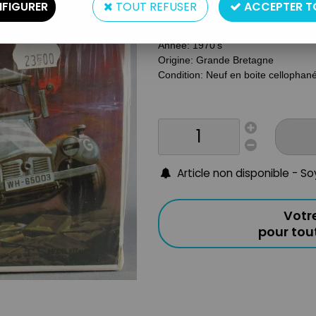
Type: Maquette
FIGURER
TOUT REFUSER
ACCEPTER T
Matière: Plastique
Echelle : 1/76
Année: 1970's
Origine: Grande Bretagne
Condition: Neuf en boite cellophan
Article non disponible - S
Votr
pour to