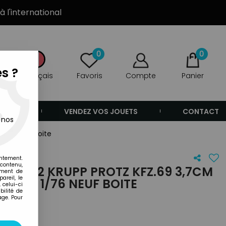
à l'international
0
0
s ?
Français
Favoris
Compte
Panier
ANDE
VENDEZ VOS JOUETS
CONTACT
 nos
/76 Neuf Boite
entement.
 contenu,
8 WW2 KRUPP PROTZ KFZ.69 3,7CM
ement de
areil, le
ONE 1/76 NEUF BOITE
 celui-ci
ilité de
age. Pour