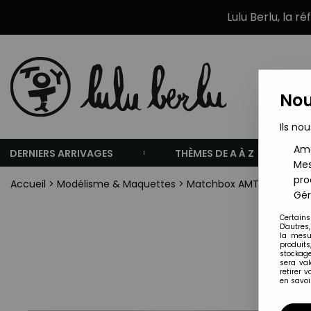
Lulu Berlu, la r
Nou
Ils nou
Amé
DERNIERS ARRIVAGES
THÈMES DE A À Z
Mes
pro
Accueil
>
Modélisme & Maquettes
>
Matchbox AMT
>
Matchbo
Gér
Certains
D'autres
la mesu
produits
stockage
sera va
retirer 
en savoir