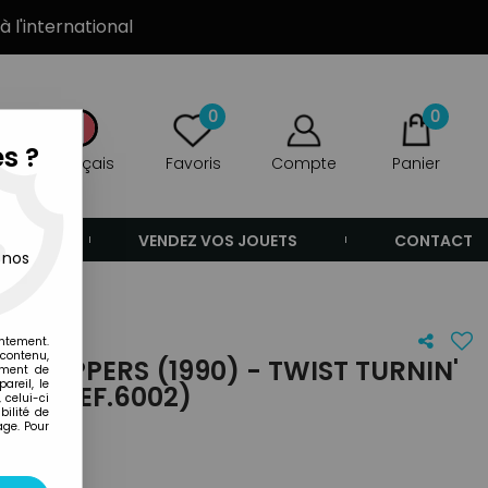
à l'international
0
0
s ?
Français
Favoris
Compte
Panier
ANDE
VENDEZ VOS JOUETS
CONTACT
 nos
entement.
 contenu,
 FLIPPERS (1990) - TWIST TURNIN'
ement de
areil, le
TTE (REF.6002)
 celui-ci
ilité de
age. Pour