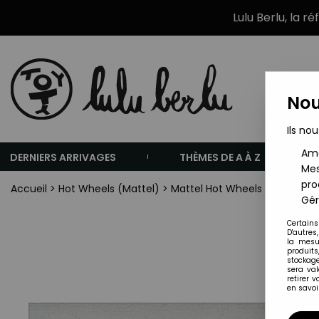
Lulu Berlu, la r
Nou
Ils nou
Amé
DERNIERS ARRIVAGES
THÈMES DE A À Z
Mes
pro
Accueil
>
Hot Wheels (Mattel)
>
Mattel Hot Wheels Flippers (19
Gér
Certains
D'autres
la mesu
produits
stockage
sera va
retirer 
en savoir