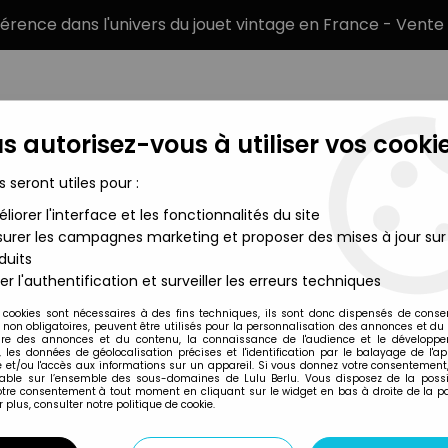
éférence dans l'univers du jouet vintage en France - Vente 
s autorisez-vous à utiliser vos cookie
s seront utiles pour :
liorer l'interface et les fonctionnalités du site
MARQUES
TYPE DE PRODUIT
PRÉCOMM
urer les campagnes marketing et proposer des mises à jour sur
duits
90) - Twist Turnin' 308/Revolvin' 'Vette (Ref.6002)
er l'authentification et surveiller les erreurs techniques
Mattel
 cookies sont nécessaires à des fins techniques, ils sont donc dispensés de cons
, non obligatoires, peuvent être utilisés pour la personnalisation des annonces et du
MATTEL HOT WHEELS
re des annonces et du contenu, la connaissance de l'audience et le développ
, les données de géolocalisation précises et l'identification par le balayage de l'app
308/REVOLVIN' 'VE
 et/ou l'accès aux informations sur un appareil. Si vous donnez votre consentement,
lable sur l’ensemble des sous-domaines de Lulu Berlu. Vous disposez de la possib
votre consentement à tout moment en cliquant sur le widget en bas à droite de la p
 plus, consulter notre politique de cookie.
Réf. :
AR0051152