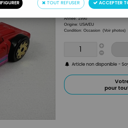
Type: Véhicule die-cast réversible
FIGURER
TOUT REFUSER
ACCEPTER T
Taille : 7cm
Matière: Métal
Année: 1990
Origine: USA/EU
Condition: Occasion (Voir photos)
Article non disponible - S
Votr
pour to