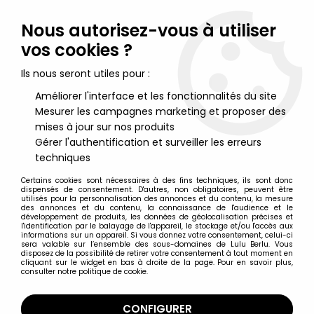
Lulu Berlu, la référence dans l'univers du jouet vintage en
France - Vente à l'international
Nous autorisez-vous à utiliser
vos cookies ?
0
Ils nous seront utiles pour :
Améliorer l'interface et les fonctionnalités du site
Mesurer les campagnes marketing et proposer des
Accueil
>
Maya l'abeille
>
Maya l'abeille - Maya volante Neuve
en boite
mises à jour sur nos produits
Gérer l'authentification et surveiller les erreurs
techniques
Certains cookies sont nécessaires à des fins techniques, ils sont donc
dispensés de consentement. D'autres, non obligatoires, peuvent être
utilisés pour la personnalisation des annonces et du contenu, la mesure
des annonces et du contenu, la connaissance de l'audience et le
développement de produits, les données de géolocalisation précises et
l'identification par le balayage de l'appareil, le stockage et/ou l'accès aux
informations sur un appareil. Si vous donnez votre consentement, celui-ci
sera valable sur l’ensemble des sous-domaines de Lulu Berlu. Vous
disposez de la possibilité de retirer votre consentement à tout moment en
cliquant sur le widget en bas à droite de la page. Pour en savoir plus,
consulter notre politique de cookie.
CONFIGURER