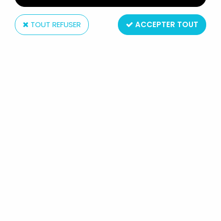
TOUT REFUSER
ACCEPTER TOUT
MAYA L'ABEILLE - MAYA VOLANTE
NEUVE EN BOITE
134
,
90
€
TTC