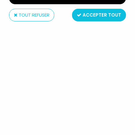
TOUT REFUSER
ACCEPTER TOUT
Amora
MAYA L'ABEILLE - VERRE À
MOUTARDE - MAYA, WILLY ET LE
GROS POISSON