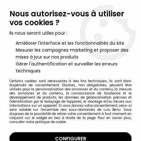
Lulu Berlu, la référence dans l'univers du jouet vintage en
France - Vente à l'international
Nous autorisez-vous à utiliser
vos cookies ?
0
Ils nous seront utiles pour :
Améliorer l'interface et les fonctionnalités du site
Mesurer les campagnes marketing et proposer des
Accueil
>
Maya l'abeille
>
Maya l'abeille - Verre à moutarde -
Maya, Willy et le gros poisson
mises à jour sur nos produits
Gérer l'authentification et surveiller les erreurs
techniques
Certains cookies sont nécessaires à des fins techniques, ils sont donc
dispensés de consentement. D'autres, non obligatoires, peuvent être
utilisés pour la personnalisation des annonces et du contenu, la mesure
des annonces et du contenu, la connaissance de l'audience et le
développement de produits, les données de géolocalisation précises et
l'identification par le balayage de l'appareil, le stockage et/ou l'accès aux
informations sur un appareil. Si vous donnez votre consentement, celui-ci
sera valable sur l’ensemble des sous-domaines de Lulu Berlu. Vous
disposez de la possibilité de retirer votre consentement à tout moment en
cliquant sur le widget en bas à droite de la page. Pour en savoir plus,
consulter notre politique de cookie.
CONFIGURER