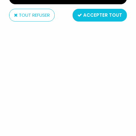
TOUT REFUSER
ACCEPTER TOUT
Bandai
MAZINGER Z - BANDAI SOUL OF
CHOGOKIN GX-26 - DOUBLAS M2