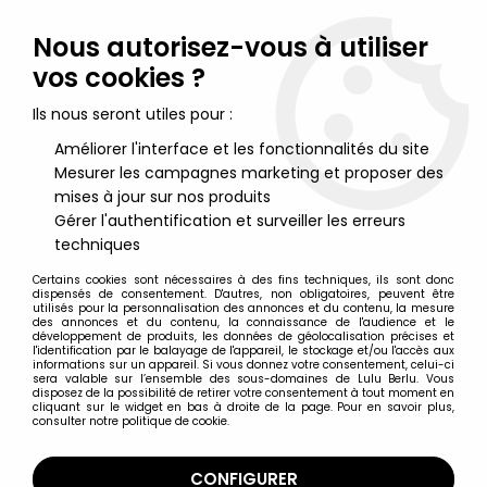
Lulu Berlu, la référence dans l'univers du jouet vintage en
France - Vente à l'international
Nous autorisez-vous à utiliser
vos cookies ?
0
Ils nous seront utiles pour :
Améliorer l'interface et les fonctionnalités du site
Mesurer les campagnes marketing et proposer des
Accueil
>
Mazinger
>
Mazinger Z - Bandai Soul of Chogokin GX-26
- Doublas M2
mises à jour sur nos produits
Gérer l'authentification et surveiller les erreurs
techniques
Certains cookies sont nécessaires à des fins techniques, ils sont donc
dispensés de consentement. D'autres, non obligatoires, peuvent être
utilisés pour la personnalisation des annonces et du contenu, la mesure
des annonces et du contenu, la connaissance de l'audience et le
développement de produits, les données de géolocalisation précises et
l'identification par le balayage de l'appareil, le stockage et/ou l'accès aux
informations sur un appareil. Si vous donnez votre consentement, celui-ci
sera valable sur l’ensemble des sous-domaines de Lulu Berlu. Vous
disposez de la possibilité de retirer votre consentement à tout moment en
cliquant sur le widget en bas à droite de la page. Pour en savoir plus,
consulter notre politique de cookie.
CONFIGURER