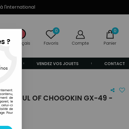
à l'international
0
0
s ?
Français
Favoris
Compte
Panier
ANDE
VENDEZ VOS JOUETS
CONTACT
 nos
entement.
 contenu,
DAI SOUL OF CHOGOKIN GX-49 -
ement de
areil, le
 celui-ci
ilité de
age. Pour