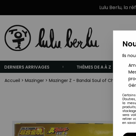
Lulu Berlu, la r
Nou
Ils nou
Amé
DERNIERS ARRIVAGES
THÈMES DE A À Z
Mes
pro
Accueil
>
Mazinger
>
Mazinger Z - Bandai Soul of Chogokin GX
Gér
Certains
D'autres
la mesu
produits
stockage
sera va
retirer 
en savoir