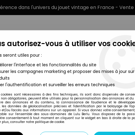
éférence dans l'univers du jouet vintage en France - Vente 
s autorisez-vous à utiliser vos cookie
s seront utiles pour :
liorer l'interface et les fonctionnalités du site
MARQUES
TYPE DE PRODUIT
PRÉCOMM
urer les campagnes marketing et proposer des mises à jour sur
duits
-49 - Shin Mazinger Z
er l'authentification et surveiller les erreurs techniques
Bandai
 cookies sont nécessaires à des fins techniques, ils sont donc dispensés de cons
, non obligatoires, peuvent être utilisés pour la personnalisation des annonces et du
MAZINGER Z - BAN
re des annonces et du contenu, la connaissance de l'audience et le développ
, les données de géolocalisation précises et l'identification par le balayage de l'app
SHIN MAZINGER Z
 et/ou l'accès aux informations sur un appareil. Si vous donnez votre consentement,
lable sur l’ensemble des sous-domaines de Lulu Berlu. Vous disposez de la possib
votre consentement à tout moment en cliquant sur le widget en bas à droite de la p
 plus, consulter notre politique de cookie.
Réf. :
AR0005755