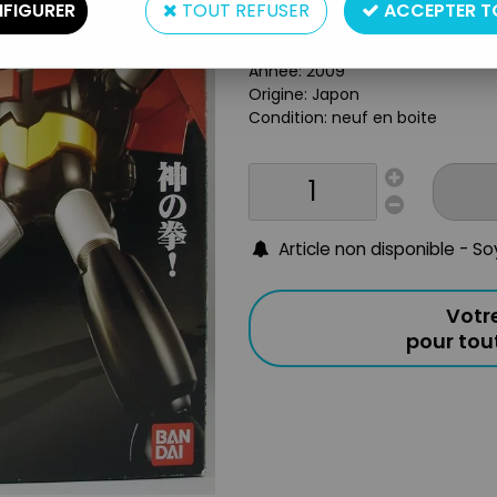
FIGURER
TOUT REFUSER
ACCEPTER T
Type: Figurine articulée
Matière: Métal die-cast / plast
Année: 2009
Origine: Japon
Condition: neuf en boite
Article non disponible - S
Votr
pour to