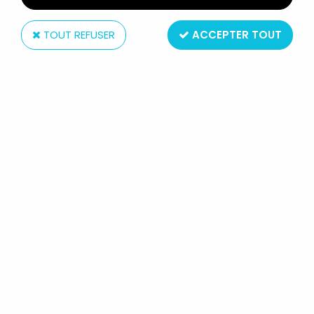
TOUT REFUSER
ACCEPTER TOUT
High Dream - HL Pro
MAZINGER Z - MAZINGER "SILVER
COLOR" - FIGURINE VINYL 40CM "A
LEGION OF HEROES" - HL PRO