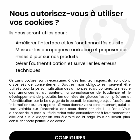
Lulu Berlu, la référence dans l'univers du jouet vintage en
France - Vente à l'international
Nous autorisez-vous à utiliser
vos cookies ?
0
Ils nous seront utiles pour :
Améliorer l'interface et les fonctionnalités du site
Mesurer les campagnes marketing et proposer des
Accueil
>
Mazinger
>
Mazinger Z - Mazinger "Silver Color" -
Figurine Vinyl 40cm "A Legion of Heroes" - HL Pro
mises à jour sur nos produits
Gérer l'authentification et surveiller les erreurs
techniques
Certains cookies sont nécessaires à des fins techniques, ils sont donc
dispensés de consentement. D'autres, non obligatoires, peuvent être
utilisés pour la personnalisation des annonces et du contenu, la mesure
des annonces et du contenu, la connaissance de l'audience et le
développement de produits, les données de géolocalisation précises et
l'identification par le balayage de l'appareil, le stockage et/ou l'accès aux
informations sur un appareil. Si vous donnez votre consentement, celui-ci
sera valable sur l’ensemble des sous-domaines de Lulu Berlu. Vous
disposez de la possibilité de retirer votre consentement à tout moment en
cliquant sur le widget en bas à droite de la page. Pour en savoir plus,
consulter notre politique de cookie.
CONFIGURER