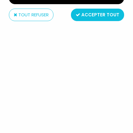
TOUT REFUSER
ACCEPTER TOUT
Unifive
MAZINGER Z - UNIFIVE - GARADA K7
JUMBO MACHINEDER (NEUF EN
BOITE)