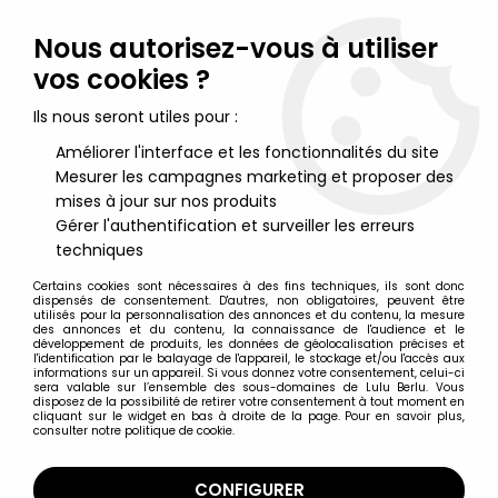
Lulu Berlu, la référence dans l'univers du jouet vintage en
France - Vente à l'international
Nous autorisez-vous à utiliser
vos cookies ?
0
Ils nous seront utiles pour :
Améliorer l'interface et les fonctionnalités du site
Mesurer les campagnes marketing et proposer des
Accueil
>
Mazinger
>
Mazinger Z - Unifive - Garada K7 Jumbo
Machineder (Neuf en boite)
mises à jour sur nos produits
Gérer l'authentification et surveiller les erreurs
techniques
Certains cookies sont nécessaires à des fins techniques, ils sont donc
dispensés de consentement. D'autres, non obligatoires, peuvent être
utilisés pour la personnalisation des annonces et du contenu, la mesure
des annonces et du contenu, la connaissance de l'audience et le
développement de produits, les données de géolocalisation précises et
l'identification par le balayage de l'appareil, le stockage et/ou l'accès aux
informations sur un appareil. Si vous donnez votre consentement, celui-ci
sera valable sur l’ensemble des sous-domaines de Lulu Berlu. Vous
disposez de la possibilité de retirer votre consentement à tout moment en
cliquant sur le widget en bas à droite de la page. Pour en savoir plus,
consulter notre politique de cookie.
CONFIGURER