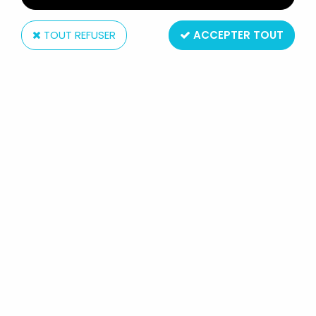
TOUT REFUSER
ACCEPTER TOUT
McFarlane Toys
MCFARLANE - IMAGE 10TH
ANNIVERSARY - RIPCLAW
Réf. :
REF26857
Type : figurine articulée
Matière : plastique
Echelle : 6 pouces (15cm)