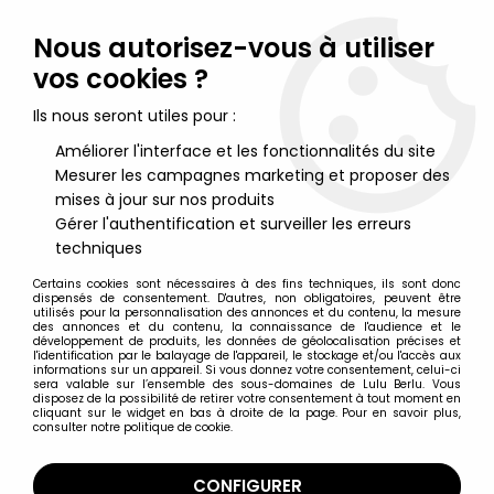
Lulu Berlu, la référence dans l'univers du jouet vintage en
France - Vente à l'international
Nous autorisez-vous à utiliser
vos cookies ?
0
Ils nous seront utiles pour :
Améliorer l'interface et les fonctionnalités du site
Mesurer les campagnes marketing et proposer des
Accueil
>
Spawn
>
McFarlane - Image 10th Anniversary - Ripclaw
mises à jour sur nos produits
Gérer l'authentification et surveiller les erreurs
techniques
Certains cookies sont nécessaires à des fins techniques, ils sont donc
dispensés de consentement. D'autres, non obligatoires, peuvent être
utilisés pour la personnalisation des annonces et du contenu, la mesure
des annonces et du contenu, la connaissance de l'audience et le
développement de produits, les données de géolocalisation précises et
l'identification par le balayage de l'appareil, le stockage et/ou l'accès aux
informations sur un appareil. Si vous donnez votre consentement, celui-ci
sera valable sur l’ensemble des sous-domaines de Lulu Berlu. Vous
disposez de la possibilité de retirer votre consentement à tout moment en
cliquant sur le widget en bas à droite de la page. Pour en savoir plus,
consulter notre politique de cookie.
CONFIGURER