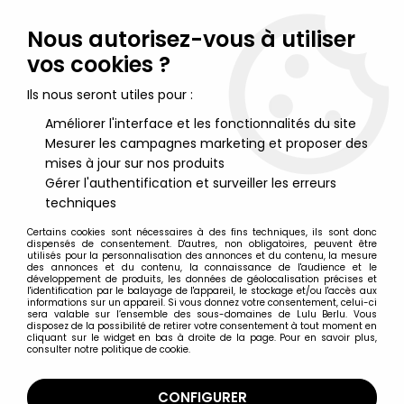
Lulu Berlu, la référence dans l'univers du jouet vintage en
France - Vente à l'international
Nous autorisez-vous à utiliser
vos cookies ?
0
Ils nous seront utiles pour :
Améliorer l'interface et les fonctionnalités du site
Mesurer les campagnes marketing et proposer des
Accueil
>
Spawn
>
McFarlane - Wetworks - Mother-One
mises à jour sur nos produits
Gérer l'authentification et surveiller les erreurs
techniques
Certains cookies sont nécessaires à des fins techniques, ils sont donc
dispensés de consentement. D'autres, non obligatoires, peuvent être
utilisés pour la personnalisation des annonces et du contenu, la mesure
des annonces et du contenu, la connaissance de l'audience et le
développement de produits, les données de géolocalisation précises et
l'identification par le balayage de l'appareil, le stockage et/ou l'accès aux
informations sur un appareil. Si vous donnez votre consentement, celui-ci
sera valable sur l’ensemble des sous-domaines de Lulu Berlu. Vous
disposez de la possibilité de retirer votre consentement à tout moment en
cliquant sur le widget en bas à droite de la page. Pour en savoir plus,
consulter notre politique de cookie.
CONFIGURER