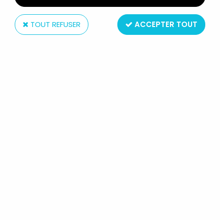
TOUT REFUSER
ACCEPTER TOUT
McFarlane Toys
MCFARLANE - WETWORKS -
MOTHER-ONE
Réf. :
REF6241
Type : figurine articulée
Matière : plastique
Echelle : 6 pouces (15cm)