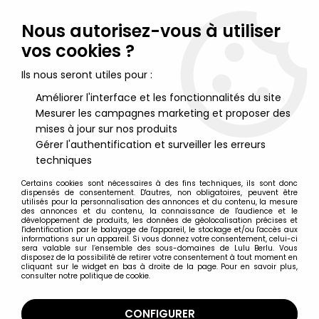
Lulu Berlu, la référence dans l'univers du jouet vintage en
France - Vente à l'international
Nous autorisez-vous à utiliser
vos cookies ?
0
Ils nous seront utiles pour :
Améliorer l'interface et les fonctionnalités du site
Mesurer les campagnes marketing et proposer des
Accueil
>
McFarlane's Dragons
>
McFarlane's Dragons -
Berserker Clan Dragon (serie 4)
mises à jour sur nos produits
Gérer l'authentification et surveiller les erreurs
techniques
Certains cookies sont nécessaires à des fins techniques, ils sont donc
dispensés de consentement. D'autres, non obligatoires, peuvent être
utilisés pour la personnalisation des annonces et du contenu, la mesure
des annonces et du contenu, la connaissance de l'audience et le
développement de produits, les données de géolocalisation précises et
l'identification par le balayage de l'appareil, le stockage et/ou l'accès aux
informations sur un appareil. Si vous donnez votre consentement, celui-ci
sera valable sur l’ensemble des sous-domaines de Lulu Berlu. Vous
disposez de la possibilité de retirer votre consentement à tout moment en
cliquant sur le widget en bas à droite de la page. Pour en savoir plus,
consulter notre politique de cookie.
CONFIGURER