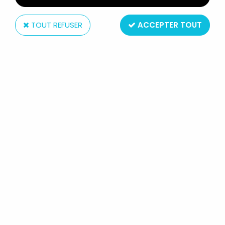
TOUT REFUSER
ACCEPTER TOUT
McFarlane Toys
MCFARLANE'S DRAGONS -
BERSERKER CLAN DRAGON (SERIE
4)