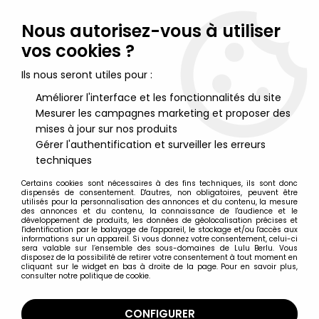
Lulu Berlu, la référence dans l'univers du jouet vintage en
France - Vente à l'international
Nous autorisez-vous à utiliser
vos cookies ?
0
Ils nous seront utiles pour :
Améliorer l'interface et les fonctionnalités du site
Mesurer les campagnes marketing et proposer des
Accueil
>
McFarlane's Dragons
>
McFarlane's Dragons - Water
Clan Dragon (serie 4)
mises à jour sur nos produits
Gérer l'authentification et surveiller les erreurs
techniques
Certains cookies sont nécessaires à des fins techniques, ils sont donc
dispensés de consentement. D'autres, non obligatoires, peuvent être
utilisés pour la personnalisation des annonces et du contenu, la mesure
des annonces et du contenu, la connaissance de l'audience et le
développement de produits, les données de géolocalisation précises et
l'identification par le balayage de l'appareil, le stockage et/ou l'accès aux
informations sur un appareil. Si vous donnez votre consentement, celui-ci
sera valable sur l’ensemble des sous-domaines de Lulu Berlu. Vous
disposez de la possibilité de retirer votre consentement à tout moment en
cliquant sur le widget en bas à droite de la page. Pour en savoir plus,
consulter notre politique de cookie.
CONFIGURER