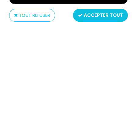
TOUT REFUSER
ACCEPTER TOUT
McFarlane Toys
MCFARLANE'S DRAGONS - WATER
CLAN DRAGON (SERIE 4)